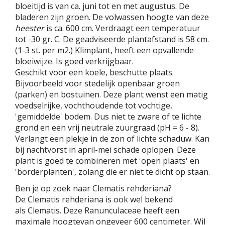
bloeitijd is van ca. juni tot en met augustus. De
bladeren zijn groen. De volwassen hoogte van deze
heester
is ca. 600 cm. Verdraagt een temperatuur
tot -30 gr. C. De geadviseerde plantafstand is 58 cm.
(1-3 st. per m2.) Klimplant, heeft een opvallende
bloeiwijze. Is goed verkrijgbaar.
Geschikt voor een koele, beschutte plaats.
Bijvoorbeeld voor stedelijk openbaar groen
(parken) en bostuinen. Deze plant wenst een matig
voedselrijke, vochthoudende tot vochtige,
'gemiddelde' bodem. Dus niet te zware of te lichte
grond en een vrij neutrale zuurgraad (pH = 6 - 8).
Verlangt een plekje in de zon of lichte schaduw. Kan
bij nachtvorst in april-mei schade oplopen. Deze
plant is goed te combineren met 'open plaats' en
'borderplanten', zolang die er niet te dicht op staan.
Ben je op zoek naar Clematis rehderiana?
De Clematis rehderiana is ook wel bekend
als Clematis. Deze Ranunculaceae heeft een
maximale hoogtevan ongeveer 600 centimeter. Wil