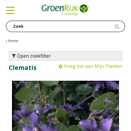
G
a
n
a
a
r
c
Home
o
n
Open zoekfilter
t
Voeg toe aan Mijn Planten
Clematis
e
n
t