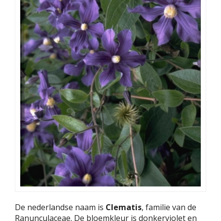
De nederlandse naam is
Clematis
, familie van de
Ranunculaceae. De bloemkleur is donkerviolet en