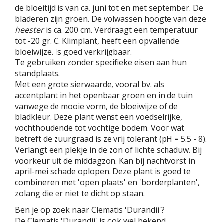
de bloeitijd is van ca. juni tot en met september. De
bladeren zijn groen. De volwassen hoogte van deze
heester
is ca. 200 cm. Verdraagt een temperatuur
tot -20 gr. C. Klimplant, heeft een opvallende
bloeiwijze. Is goed verkrijgbaar.
Te gebruiken zonder specifieke eisen aan hun
standplaats.
Met een grote sierwaarde, vooral bv. als
accentplant in het openbaar groen en in de tuin
vanwege de mooie vorm, de bloeiwijze of de
bladkleur. Deze plant wenst een voedselrijke,
vochthoudende tot vochtige bodem. Voor wat
betreft de zuurgraad is ze vrij tolerant (pH = 5.5 - 8).
Verlangt een plekje in de zon of lichte schaduw. Bij
voorkeur uit de middagzon. Kan bij nachtvorst in
april-mei schade oplopen. Deze plant is goed te
combineren met 'open plaats' en 'borderplanten',
zolang die er niet te dicht op staan.
Ben je op zoek naar Clematis 'Durandii'?
De Clematis 'Durandii' is ook wel bekend