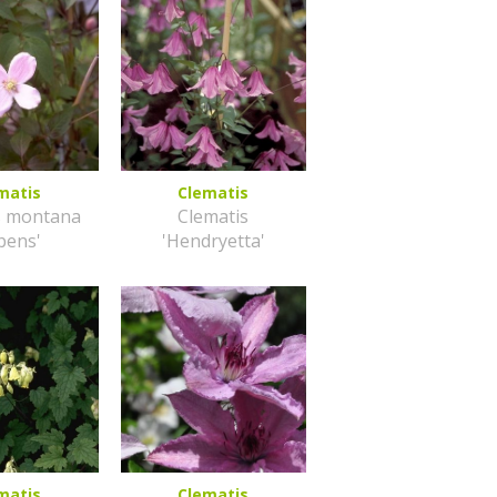
matis
Clematis
s montana
Clematis
bens'
'Hendryetta'
matis
Clematis