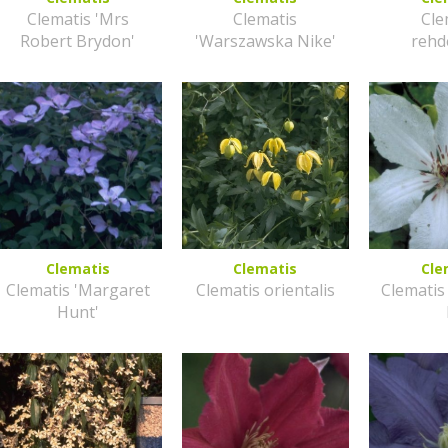
Clematis 'Mrs
Clematis
Cle
Robert Brydon'
'Warszawska Nike'
rehd
Clematis
Clematis
Cle
Clematis 'Margaret
Clematis orientalis
Clematis
Hunt'