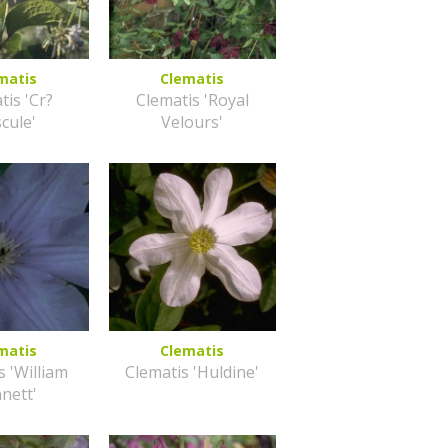
matis
Clematis
tis 'Cr?
Clematis 'Royal
cule'
Velours'
matis
Clematis
s 'William
Clematis 'Huldine'
nett'