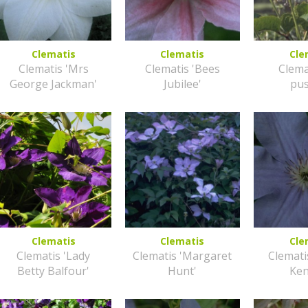
Clematis
Clematis
Cle
Clematis 'Mrs
Clematis 'Bees
Clema
George Jackman'
Jubilee'
pus
Clematis
Clematis
Cle
Clematis 'Lady
Clematis 'Margaret
Clemati
Betty Balfour'
Hunt'
Ken