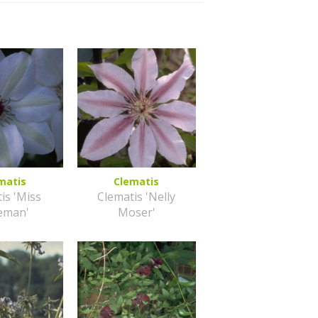
matis
Clematis
is 'Miss
Clematis 'Nelly
eman'
Moser'