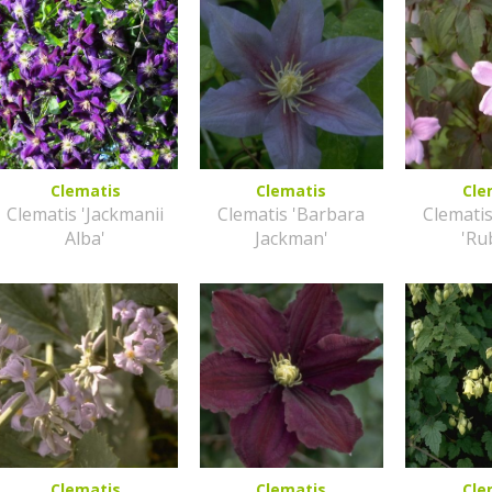
Clematis
Clematis
Cle
Clematis 'Jackmanii
Clematis 'Barbara
Clemati
Alba'
Jackman'
'Ru
Clematis
Clematis
Cle