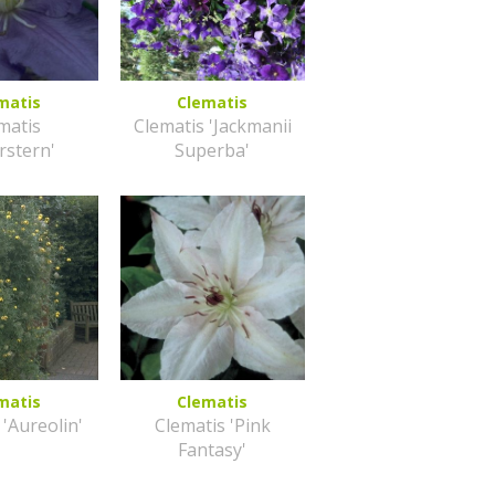
matis
Clematis
matis
Clematis 'Jackmanii
rstern'
Superba'
matis
Clematis
 'Aureolin'
Clematis 'Pink
Fantasy'