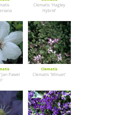
matis
Clematis 'Hagley
eriana
Hybrid'
matis
Clematis
 'Jan Pawel
Clematis 'Minuet'
II'