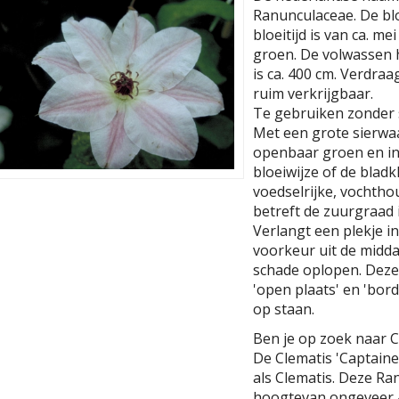
Ranunculaceae. De blo
bloeitijd is van ca. me
groen. De volwassen
is ca. 400 cm. Verdraa
ruim verkrijgbaar.
Te gebruiken zonder s
Met een grote sierwaar
openbaar groen en in
bloeiwijze of de blad
voedselrijke, vochth
betreft de zuurgraad is
Verlangt een plekje in
voorkeur uit de midda
schade oplopen. Deze
'open plaats' en 'bord
op staan.
Ben je op zoek naar C
De Clematis 'Captaine
als Clematis. Deze R
hoogtevan ongeveer 4