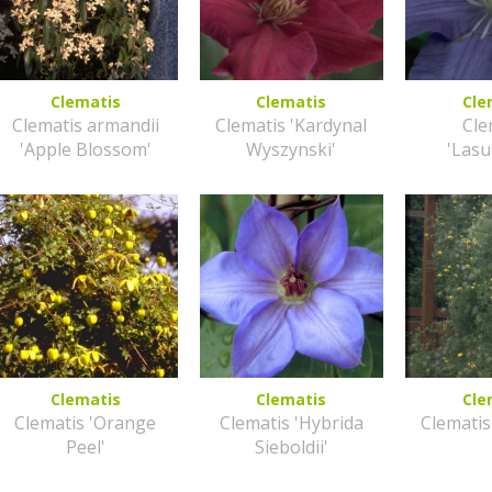
Clematis
Clematis
Cle
Clematis armandii
Clematis 'Kardynal
Cle
'Apple Blossom'
Wyszynski'
'Lasu
Clematis
Clematis
Cle
Clematis 'Orange
Clematis 'Hybrida
Clematis
Peel'
Sieboldii'