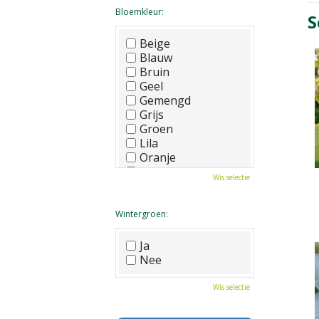
Bloemkleur:
S
Beige
Blauw
Bruin
Geel
Gemengd
Grijs
Groen
Lila
Oranje
Paars
Wis selectie
Rood
Roze
Wit
Wintergroen:
Zwart
Ja
Nee
Wis selectie