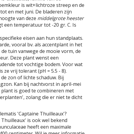
emkleur is wit+lichtroze streep en de
i tot en met juni. De bladeren zijn
 hoogte van deze
middelgrote heester
gt een temperatuur tot -20 gr. C. Is
pecifieke eisen aan hun standplaats.
de, vooral bv. als accentplant in het
 de tuin vanwege de mooie vorm, de
kleur. Deze plant wenst een
oudende tot vochtige bodem. Voor wat
 ze vrij tolerant (pH = 5.5 - 8).
 de zon of lichte schaduw. Bij
gzon. Kan bij nachtvorst in april-mei
 plant is goed te combineren met
erplanten', zolang die er niet te dicht
lematis 'Captaine Thuilleaux'?
 Thuilleaux' is ook wel bekend
anunculaceae heeft een maximale
00 centimeter. Wil je meer informatie