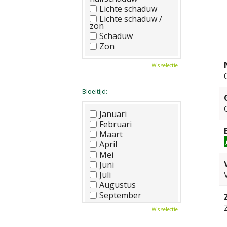
Lichte schaduw
Lichte schaduw /
zon
Schaduw
Zon
Wis selectie
Bloeitijd:
Januari
Februari
Maart
April
Mei
Juni
Juli
Augustus
September
Oktober
Wis selectie
November
December