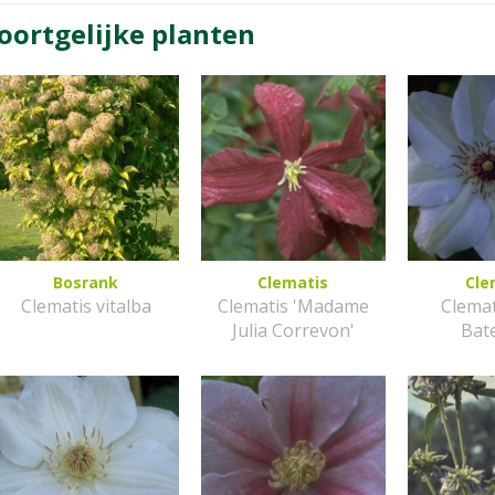
oortgelijke planten
Bosrank
Clematis
Cle
Clematis vitalba
Clematis 'Madame
Clemat
Julia Correvon'
Bat