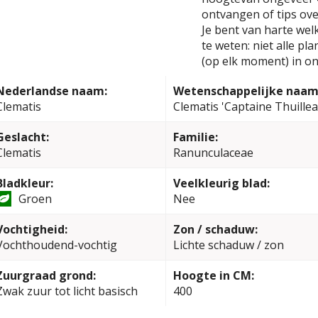
ontvangen of tips ove
Je bent van harte wel
te weten: niet alle pl
(op elk moment) in on
Nederlandse naam:
Wetenschappelijke naam
Clematis
Clematis 'Captaine Thuillea
Geslacht:
Familie:
Clematis
Ranunculaceae
Bladkleur:
Veelkleurig blad:
Groen
Nee
Vochtigheid:
Zon / schaduw:
Vochthoudend-vochtig
Lichte schaduw / zon
Zuurgraad grond:
Hoogte in CM:
Zwak zuur tot licht basisch
400