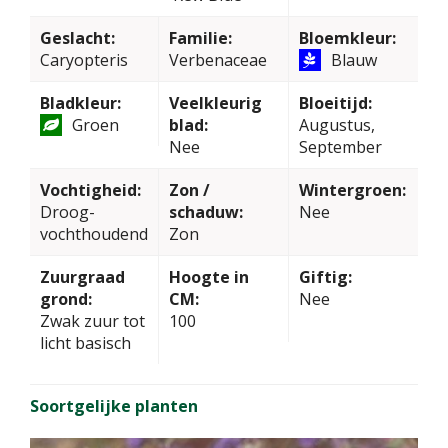
Geslacht:
Familie:
Bloemkleur:
Caryopteris
Verbenaceae
Blauw
Bladkleur:
Veelkleurig
Bloeitijd:
Groen
blad:
Augustus,
Nee
September
Vochtigheid:
Zon /
Wintergroen:
Droog-
schaduw:
Nee
vochthoudend
Zon
Zuurgraad
Hoogte in
Giftig:
grond:
CM:
Nee
Zwak zuur tot
100
licht basisch
Soortgelijke planten