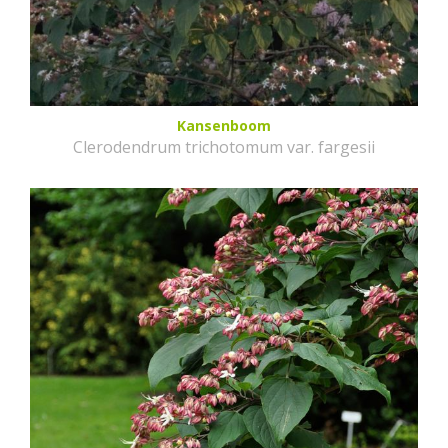
Kansenboom
Clerodendrum trichotomum var. fargesii