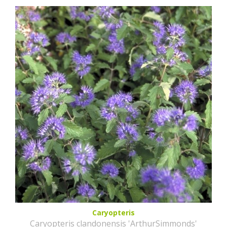
Caryopteris
Caryopteris clandonensis 'ArthurSimmonds'