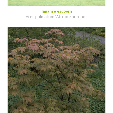
Japanse esdoorn
Acer palmatum 'Atropurpureum'