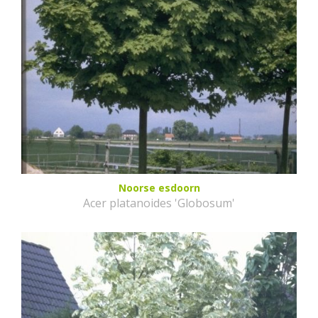
Noorse esdoorn
Acer platanoides 'Globosum'