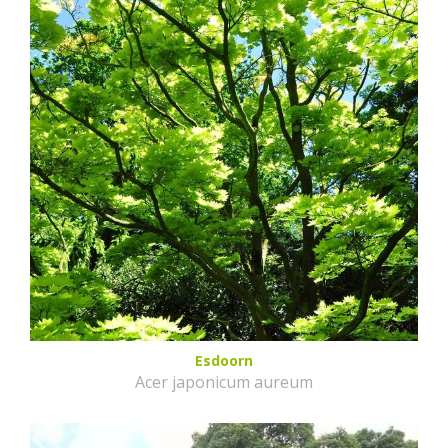
Esdoorn
Acer japonicum aureum