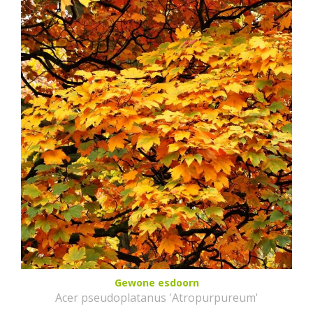
Gewone esdoorn
Acer pseudoplatanus 'Atropurpureum'