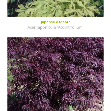
Japanse esdoorn
Acer japonicum 'Aconitifolium'