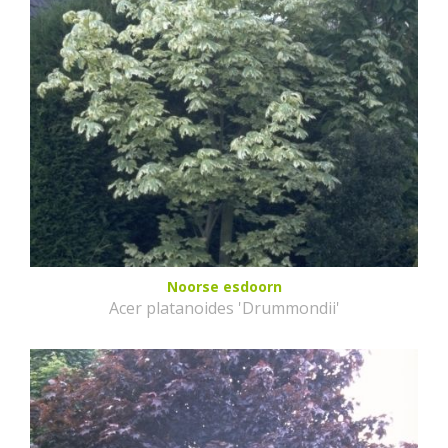
Noorse esdoorn
Acer platanoides 'Drummondii'