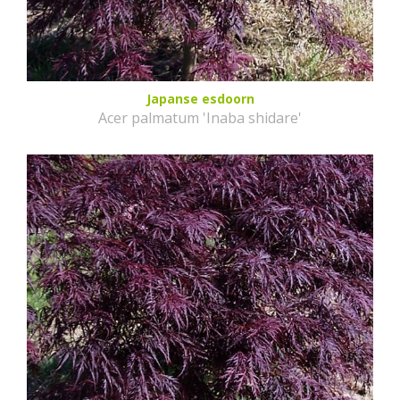
Japanse esdoorn
Acer palmatum 'Inaba shidare'