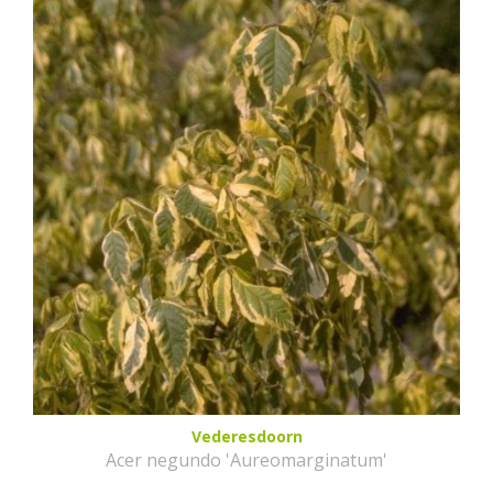
Vederesdoorn
Acer negundo 'Aureomarginatum'