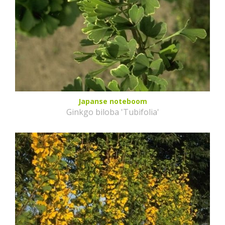
Japanse noteboom
Ginkgo biloba 'Tubifolia'