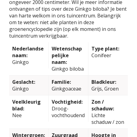
ongeveer 2000 centimeter. Wil je meer informatie
ontvangen of tips over deze Ginkgo biloba? Je bent
van harte welkom in ons tuincentrum. Belangrijk
om te weten: niet alle planten in deze
groenencyclopedie zijn (op elk moment) in ons
tuincentrum verkrijgbaar.
Nederlandse
Wetenschap
Type plant:
naam:
pelijke
Conifeer
Ginkgo
naam:
Ginkgo biloba
Geslacht:
Familie:
Bladkleur:
Ginkgo
Ginkgoaceae
Grijs, Groen
Veelkleurig
Vochtigheid:
Zon /
blad:
Droog-
schaduw:
Nee
vochthoudend
Lichte
schaduw / zon
Wintergroen:
Zuurgraad
Hoogte in