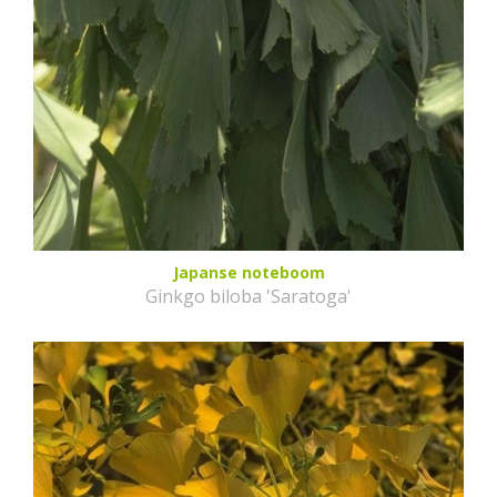
Japanse noteboom
Ginkgo biloba 'Saratoga'