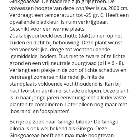
Ginkgoaceae. De bladeren zijn grijsgroen. De
volwassen hoogte van deze
conifeer
is ca. 2000 cm.
Verdraagt een temperatuur tot -25 gr. C. Heeft een
opvallende bladkleur. Is ruim verkrijgbaar.
Geschikt voor een warme plaats.
Zoals bijvoorbeeld beschutte (dak)tuinen op het
zuiden en dicht bij bebouwing. Deze plant wenst
een voedselrijke, droge tot vochthoudende
'gemiddelde' bodem. Dus niet te zware of te lichte
grond en een vrij neutrale zuurgraad (pH = 6 - 8).
Verlangt een plekje in de zon of lichte schaduw en
verdraagt zomerse hitte redelijk, mits de
standplaats voldoende vochthoudend is. Kan bij
nachtvorst in april-mei schade oplopen. Deze plant
is in haar jonge jaren eenvoudig met allerlei vaste
planten te combineren. Later alleen nog maar met
'bosrand' en 'bosplanten'.
Ben je op zoek naar Ginkgo biloba? De Ginkgo
biloba is ook wel bekend als Ginkgo. Deze
Ginkgoaceae heeft een maximale hoogtevan