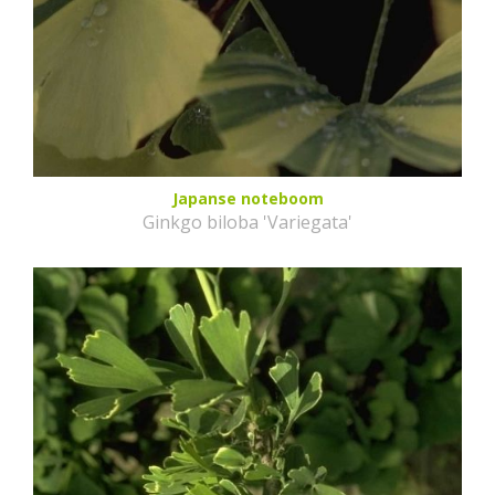
Japanse noteboom
Ginkgo biloba 'Variegata'