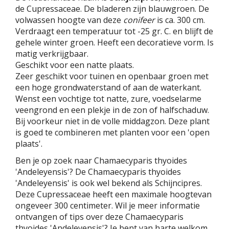
de Cupressaceae. De bladeren zijn blauwgroen. De
volwassen hoogte van deze
conifeer
is ca. 300 cm.
Verdraagt een temperatuur tot -25 gr. C. en blijft de
gehele winter groen. Heeft een decoratieve vorm. Is
matig verkrijgbaar.
Geschikt voor een natte plaats.
Zeer geschikt voor tuinen en openbaar groen met
een hoge grondwaterstand of aan de waterkant.
Wenst een vochtige tot natte, zure, voedselarme
veengrond en een plekje in de zon of halfschaduw.
Bij voorkeur niet in de volle middagzon. Deze plant
is goed te combineren met planten voor een 'open
plaats'.
Ben je op zoek naar Chamaecyparis thyoides
'Andeleyensis'? De Chamaecyparis thyoides
'Andeleyensis' is ook wel bekend als Schijncipres.
Deze Cupressaceae heeft een maximale hoogtevan
ongeveer 300 centimeter. Wil je meer informatie
ontvangen of tips over deze Chamaecyparis
thyoides 'Andeleyensis'? Je bent van harte welkom