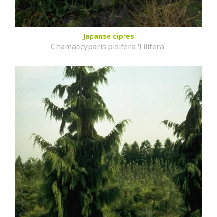
Japanse cipres
Chamaecyparis pisifera 'Filifera'