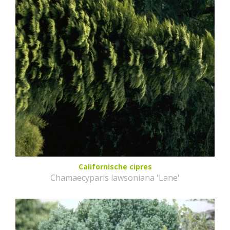
Californische cipres
Chamaecyparis lawsoniana 'Lane'