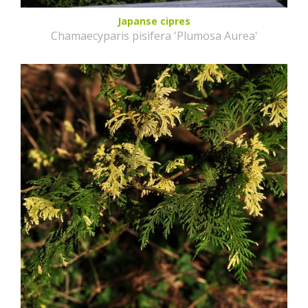
Japanse cipres
Chamaecyparis pisifera 'Plumosa Aurea'