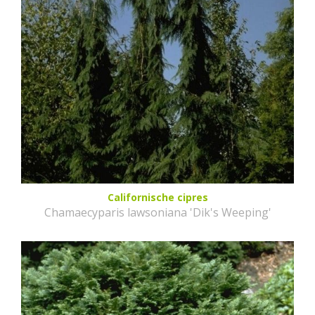
Californische cipres
Chamaecyparis lawsoniana 'Dik's Weeping'