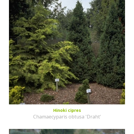
Hinoki cipres
Chamaecyparis obtusa 'Draht'