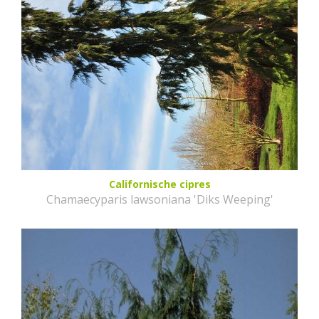
Californische cipres
Chamaecyparis lawsoniana 'Diks Weeping'