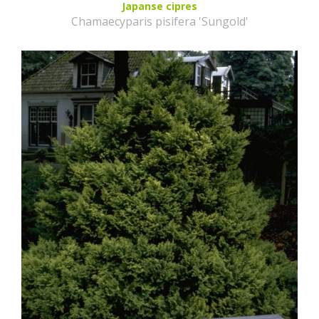
Japanse cipres
Chamaecyparis pisifera 'Sungold'