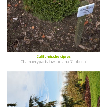
Californische cipres
Chamaecyparis lawsoniana 'Globosa'