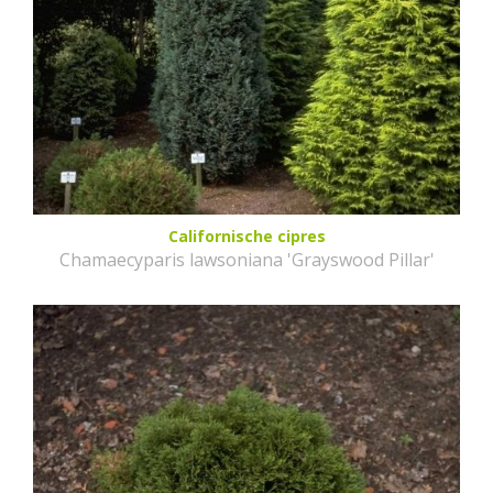
Californische cipres
Chamaecyparis lawsoniana 'Grayswood Pillar'