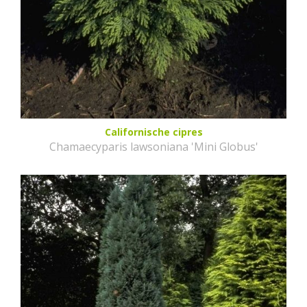
Californische cipres
Chamaecyparis lawsoniana 'Mini Globus'