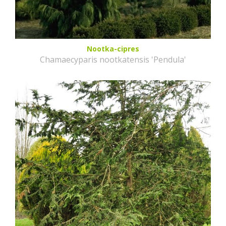
Nootka-cipres
Chamaecyparis nootkatensis 'Pendula'