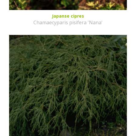
Japanse cipres
Chamaecyparis pisifera 'Nana'