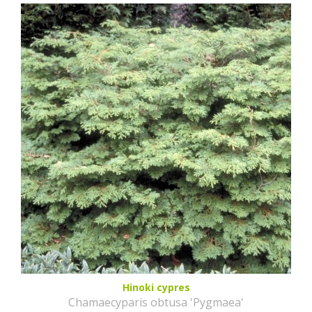
Hinoki cypres
Chamaecyparis obtusa 'Pygmaea'