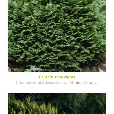
Californische cipres
Chamaecyparis lawsoniana 'Minima Glauca'