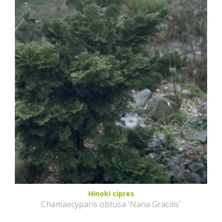
Hinoki cipres
Chamaecyparis obtusa 'Nana Gracilis'