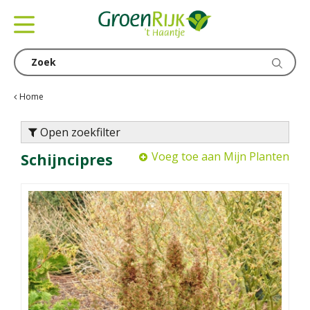
G
a
n
a
a
r
c
Home
o
n
Open zoekfilter
t
Voeg toe aan Mijn Planten
Schijncipres
e
n
t