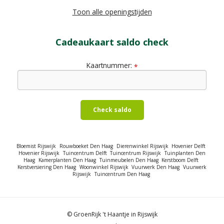
Toon alle openingstijden
Cadeaukaart saldo check
Kaartnummer:
*
Check saldo
Bloemist Rijswijk
Rouwboeket Den Haag
Dierenwinkel Rijswijk
Hovenier Delft
Hovenier Rijswijk
Tuincentrum Delft
Tuincentrum Rijswijk
Tuinplanten Den
Haag
Kamerplanten Den Haag
Tuinmeubelen Den Haag
Kerstboom Delft
Kerstversiering Den Haag
Woonwinkel Rijswijk
Vuurwerk Den Haag
Vuurwerk
Rijswijk
Tuincentrum Den Haag
© GroenRijk 't Haantje in Rijswijk