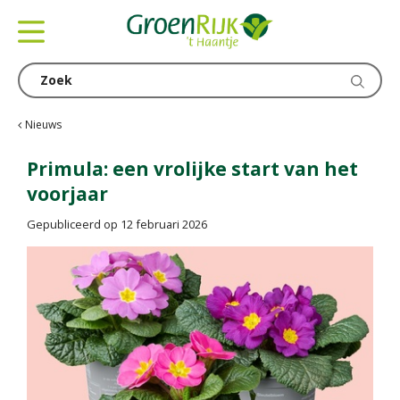
G
a
n
a
a
r
c
Nieuws
o
n
Primula: een vrolijke start van het
t
voorjaar
e
n
Gepubliceerd op
12 februari 2026
t