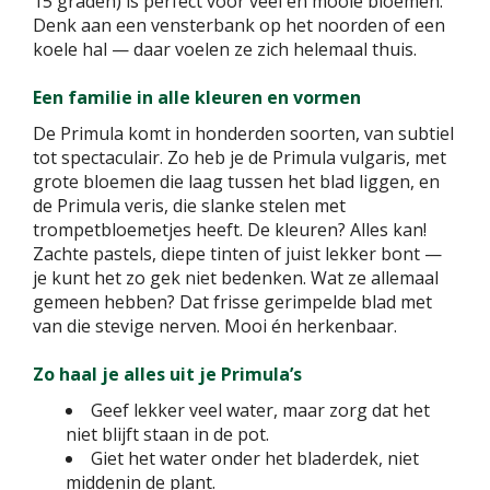
15 graden) is perfect voor veel en mooie bloemen.
Denk aan een vensterbank op het noorden of een
koele hal — daar voelen ze zich helemaal thuis.
Een familie in alle kleuren en vormen
De Primula komt in honderden soorten, van subtiel
tot spectaculair. Zo heb je de Primula vulgaris, met
grote bloemen die laag tussen het blad liggen, en
de Primula veris, die slanke stelen met
trompetbloemetjes heeft. De kleuren? Alles kan!
Zachte pastels, diepe tinten of juist lekker bont —
je kunt het zo gek niet bedenken. Wat ze allemaal
gemeen hebben? Dat frisse gerimpelde blad met
van die stevige nerven. Mooi én herkenbaar.
Zo haal je alles uit je Primula’s
Geef lekker veel water, maar zorg dat het
niet blijft staan in de pot.
Giet het water onder het bladerdek, niet
middenin de plant.