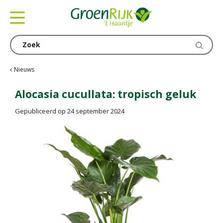
G
a
n
a
a
r
c
Nieuws
o
n
Alocasia cucullata: tropisch geluk
t
Gepubliceerd op
24 september 2024
e
n
t