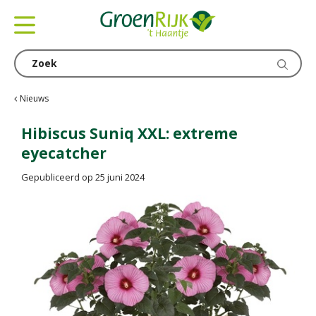
G
a
n
a
a
r
c
Nieuws
o
n
Hibiscus Suniq XXL: extreme
t
eyecatcher
e
n
Gepubliceerd op
25 juni 2024
t