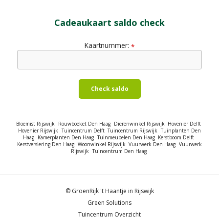
Cadeaukaart saldo check
Kaartnummer:
*
Check saldo
Bloemist Rijswijk
Rouwboeket Den Haag
Dierenwinkel Rijswijk
Hovenier Delft
Hovenier Rijswijk
Tuincentrum Delft
Tuincentrum Rijswijk
Tuinplanten Den
Haag
Kamerplanten Den Haag
Tuinmeubelen Den Haag
Kerstboom Delft
Kerstversiering Den Haag
Woonwinkel Rijswijk
Vuurwerk Den Haag
Vuurwerk
Rijswijk
Tuincentrum Den Haag
© GroenRijk 't Haantje in Rijswijk
Green Solutions
Tuincentrum Overzicht