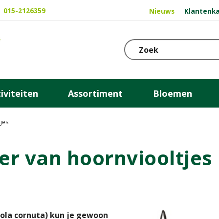
015-2126359
Nieuws
Klantenka
iviteiten
Assortiment
Bloemen
jes
r van hoornviooltjes
Viola cornuta) kun je gewoon