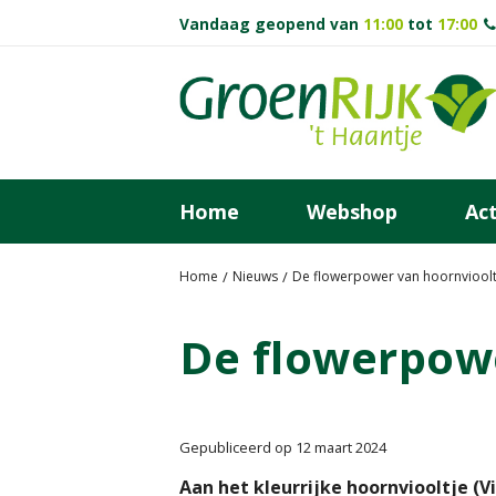
Ga
Vandaag geopend van
11:00
tot
17:00
naar
content
Home
Webshop
Act
Home
Nieuws
De flowerpower van hoornvioolt
De flowerpowe
Gepubliceerd op
12 maart 2024
Aan het kleurrijke hoornviooltje (