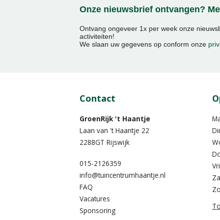
Onze nieuwsbrief ontvangen? Mel
Ontvang ongeveer 1x per week onze nieuwsbr
activiteiten!
We slaan uw gegevens op conform onze
priv
Contact
O
GroenRijk 't Haantje
M
Laan van 't Haantje 22
Di
2288GT Rijswijk
W
Do
015-2126359
Vr
info@tuincentrumhaantje.nl
Za
FAQ
Z
Vacatures
To
Sponsoring