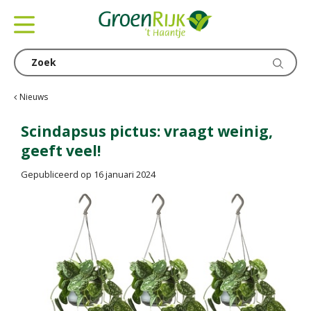
G
a
n
a
a
r
c
Nieuws
o
n
Scindapsus pictus: vraagt weinig,
t
geeft veel!
e
n
Gepubliceerd op
16 januari 2024
t