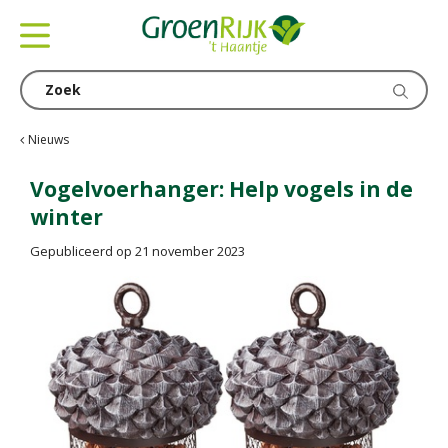
G
a
n
a
a
r
c
Nieuws
o
n
Vogelvoerhanger: Help vogels in de
t
winter
e
n
Gepubliceerd op
21 november 2023
t