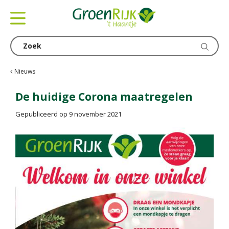
G
a
n
a
a
r
c
Nieuws
o
n
De huidige Corona maatregelen
t
Gepubliceerd op
9 november 2021
e
n
t