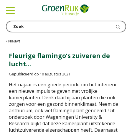
G
a
n
a
a
r
c
Nieuws
o
n
Fleurige flamingo’s zuiveren de
t
lucht…
e
n
Gepubliceerd op
10 augustus 2021
t
Het najaar is een goede periode om het interieur
een nieuwe impuls te geven met vrolijke
kamerplanten. Denk daarbij aan planten die ook
zorgen voor een gezond binnenklimaat. Neem de
anthurium, ook wel flamingoplant genoemd. Uit
onderzoek door Wageningen University &
Research blijkt dat deze kamerplant uitstekende
luchtzuiverende eigenschappen heeft. Daarnaast