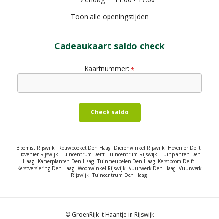
Toon alle openingstijden
Cadeaukaart saldo check
Kaartnummer:
*
Check saldo
Bloemist Rijswijk
Rouwboeket Den Haag
Dierenwinkel Rijswijk
Hovenier Delft
Hovenier Rijswijk
Tuincentrum Delft
Tuincentrum Rijswijk
Tuinplanten Den
Haag
Kamerplanten Den Haag
Tuinmeubelen Den Haag
Kerstboom Delft
Kerstversiering Den Haag
Woonwinkel Rijswijk
Vuurwerk Den Haag
Vuurwerk
Rijswijk
Tuincentrum Den Haag
© GroenRijk 't Haantje in Rijswijk