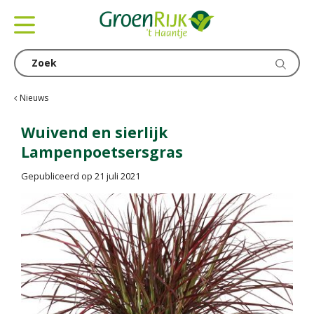
G
a
n
a
a
r
c
Nieuws
o
n
Wuivend en sierlijk
t
Lampenpoetsersgras
e
n
Gepubliceerd op
21 juli 2021
t