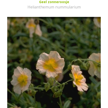
Geel zonneroosje
Helianthemum nummularium