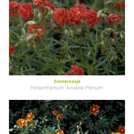
Zonneroosje
Helianthemum 'Amabile Plenum'