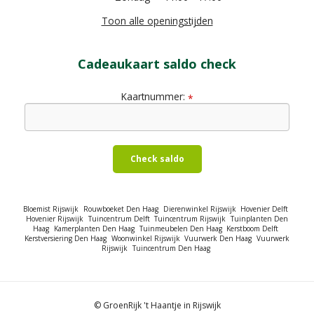
Toon alle openingstijden
Cadeaukaart saldo check
Kaartnummer:
*
Check saldo
Bloemist Rijswijk
Rouwboeket Den Haag
Dierenwinkel Rijswijk
Hovenier Delft
Hovenier Rijswijk
Tuincentrum Delft
Tuincentrum Rijswijk
Tuinplanten Den
Haag
Kamerplanten Den Haag
Tuinmeubelen Den Haag
Kerstboom Delft
Kerstversiering Den Haag
Woonwinkel Rijswijk
Vuurwerk Den Haag
Vuurwerk
Rijswijk
Tuincentrum Den Haag
© GroenRijk 't Haantje in Rijswijk