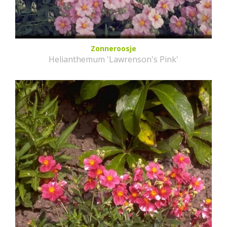
Zonneroosje
Helianthemum 'Lawrenson's Pink'