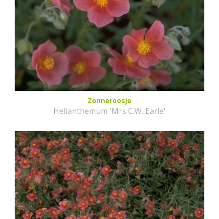
Zonneroosje
Helianthemum 'Mrs C.W. Earle'