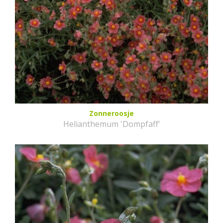
Zonneroosje
Helianthemum 'Dompfaff'