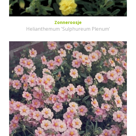
Zonneroosje
Helianthemum 'Sulphureum Plenum'