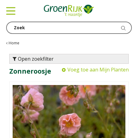
G
a
n
a
a
r
c
Home
o
n
Open zoekfilter
t
Voeg toe aan Mijn Planten
Zonneroosje
e
n
t