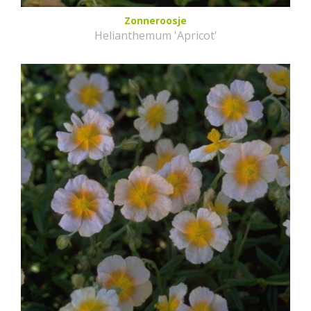
Zonneroosje
Helianthemum 'Apricot'