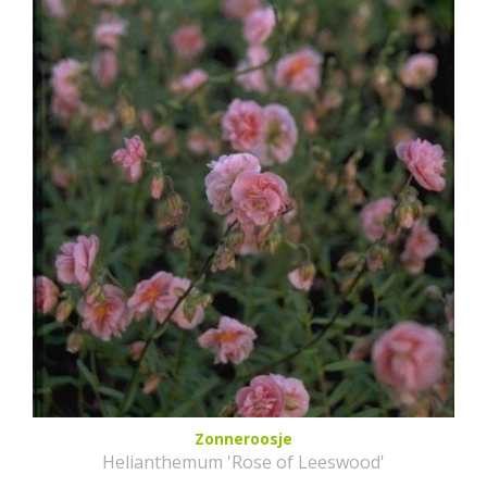
Zonneroosje
Helianthemum 'Rose of Leeswood'