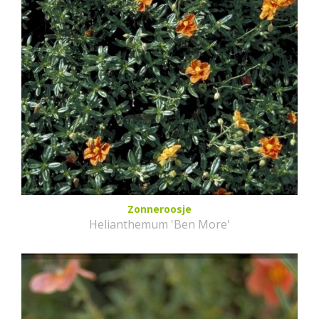
Zonneroosje
Helianthemum 'Ben More'