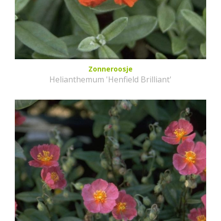
Zonneroosje
Helianthemum 'Henfield Brilliant'