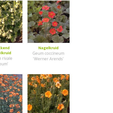
kkend
Nagelkruid
lkruid
Geum coccineum
 rivale
'Werner Arends'
lbum'