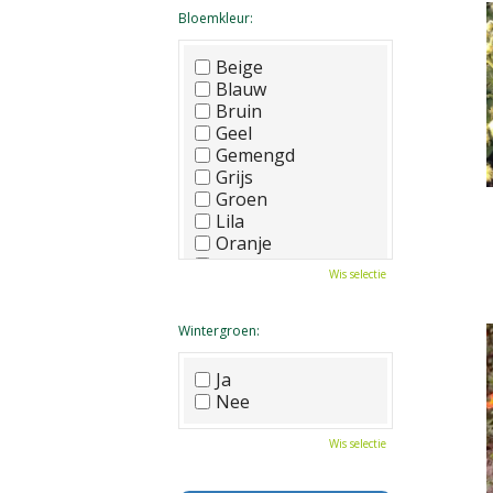
Bloemkleur:
Beige
Blauw
Bruin
Geel
Gemengd
Grijs
Groen
Lila
Oranje
Paars
Wis selectie
Rood
Roze
Wit
Wintergroen:
Zwart
Ja
Nee
Wis selectie