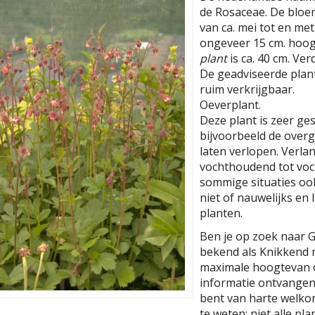
de Rosaceae. De bloem
van ca. mei tot en met
ongeveer 15 cm. hoog
plant
is ca. 40 cm. Ver
De geadviseerde planta
ruim verkrijgbaar.
Oeverplant.
Deze plant is zeer ge
bijvoorbeeld de overg
laten verlopen. Verla
vochthoudend tot voch
sommige situaties ook
niet of nauwelijks en
planten.
Ben je op zoek naar G
bekend als Knikkend 
maximale hoogtevan o
informatie ontvangen 
bent van harte welko
te weten: niet alle pl