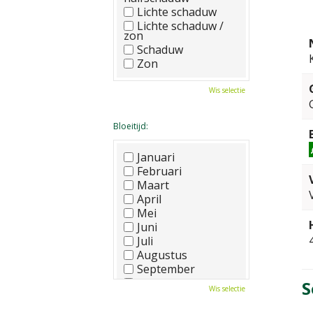
Lichte schaduw
Lichte schaduw /
zon
Schaduw
Zon
Wis selectie
Bloeitijd:
Januari
Februari
Maart
April
Mei
Juni
Juli
Augustus
September
Oktober
S
Wis selectie
November
December