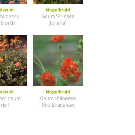
lkruid
Nagelkruid
hiloense
Geum 'Prinses
y North'
Juliana'
lkruid
Nagelkruid
occineum
Geum chiloense
risii'
'Mrs Bradshaw'