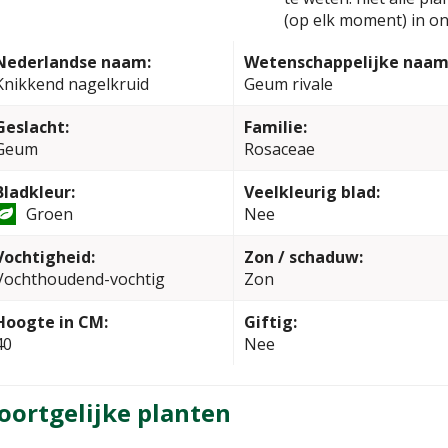
(op elk moment) in on
Nederlandse naam:
Wetenschappelijke naam
Knikkend nagelkruid
Geum rivale
Geslacht:
Familie:
Geum
Rosaceae
Bladkleur:
Veelkleurig blad:
Groen
Nee
Vochtigheid:
Zon / schaduw:
Vochthoudend-vochtig
Zon
Hoogte in CM:
Giftig:
40
Nee
oortgelijke planten