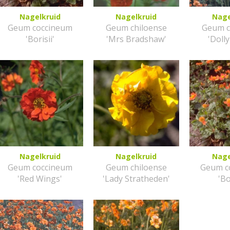
Nagelkruid
Nagelkruid
Nage
Geum coccineum
Geum chiloense
Geum c
'Borisii'
'Mrs Bradshaw'
'Doll
Nagelkruid
Nagelkruid
Nage
Geum coccineum
Geum chiloense
Geum c
'Red Wings'
'Lady Stratheden'
'Bo