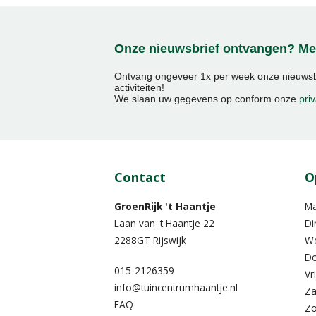
Onze nieuwsbrief ontvangen? Mel
Ontvang ongeveer 1x per week onze nieuwsbr
activiteiten!
We slaan uw gegevens op conform onze
priv
Contact
O
GroenRijk 't Haantje
M
Laan van 't Haantje 22
Di
2288GT Rijswijk
W
Do
015-2126359
Vr
info@tuincentrumhaantje.nl
Za
FAQ
Z