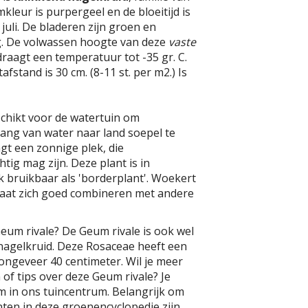
kleur is purpergeel en de bloeitijd is
 juli. De bladeren zijn groen en
. De volwassen hoogte van deze
vaste
draagt een temperatuur tot -35 gr. C.
fstand is 30 cm. (8-11 st. per m2.) Is
schikt voor de watertuin om
ang van water naar land soepel te
ngt een zonnige plek, die
tig mag zijn. Deze plant is in
 bruikbaar als 'borderplant'. Woekert
 laat zich goed combineren met andere
eum rivale? De Geum rivale is ook wel
nagelkruid. Deze Rosaceae heeft een
ngeveer 40 centimeter. Wil je meer
of tips over deze Geum rivale? Je
m in ons tuincentrum. Belangrijk om
anten in deze groenencyclopedie zijn