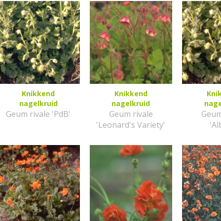
Knikkend
Knikkend
Kni
nagelkruid
nagelkruid
nage
Geum rivale 'PdB'
Geum rivale
Geum
'Leonard's Variety'
'A