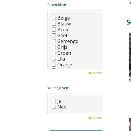
Bloemkleur:
Beige
S
Blauw
Bruin
Geel
Gemengd
Grijs
Groen
Lila
Oranje
Paars
Wis selectie
Rood
Roze
Wit
Wintergroen:
Zwart
Ja
Nee
Wis selectie