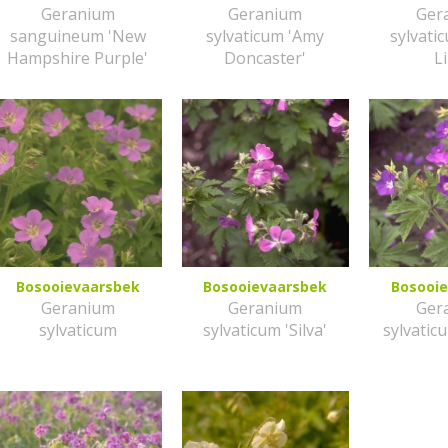
Geranium
Geranium
Ger
sanguineum 'New
sylvaticum 'Amy
sylvati
Hampshire Purple'
Doncaster'
Li
Bosooievaarsbek
Bosooievaarsbek
Bosooi
Geranium
Geranium
Ger
sylvaticum
sylvaticum 'Silva'
sylvatic