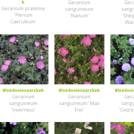
k
Geranium
Ger
Geranium pratense
sanguineum
sang
'Plenum
'Nanum'
'She
Caeruleum'
War
Bloedooievaarsbek
Bloedooievaarsbek
Bloedoo
Geranium
Geranium
Ger
sanguineum
sanguineum 'Max
sang
'Inverness'
Frei'
'Cedri