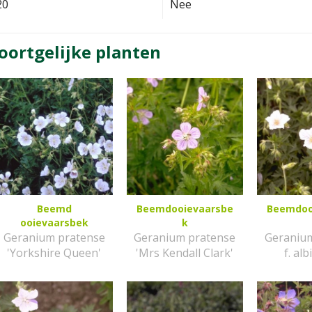
20
Nee
oortgelijke planten
Beemd
Beemdooievaarsbe
Beemdoo
ooievaarsbek
k
Geranium pratense
Geranium pratense
Geraniu
'Yorkshire Queen'
'Mrs Kendall Clark'
f. al