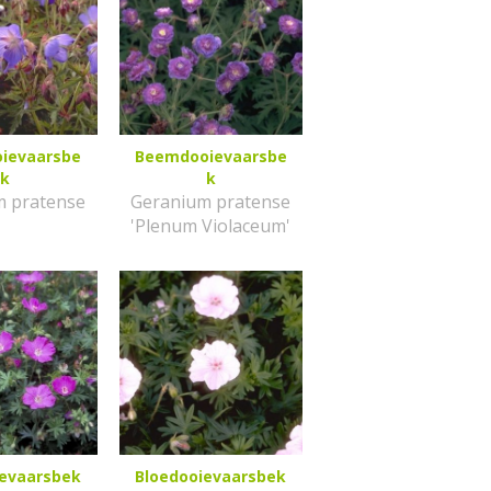
ievaarsbe
Beemdooievaarsbe
k
k
m pratense
Geranium pratense
'Plenum Violaceum'
ievaarsbek
Bloedooievaarsbek