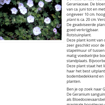
Geraniaceae. De bloemk
van ca. juni tot en m
ongeveer 10 cm. hoog
plant
is ca. 20 cm. Ver
De geadviseerde planta
goed verkrijgbaar.
Rotstuinplant.
Deze plant komt van 
zeer geschikt voor de 
stapelmuur of tussen 
matig voedselrijke b
standplaats. Bijvoorb
Deze plant staat het l
haar het best uitplan
bodembedekkend en l
planten.
Ben je op zoek naar 
De Geranium sanguine
als Bloedooievaarsbe
maximale hoogtevan o