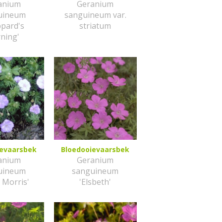
anium
Geranium
uineum
sanguineum var.
ppard's
striatum
ning'
ievaarsbek
Bloedooievaarsbek
anium
Geranium
uineum
sanguineum
c Morris'
'Elsbeth'