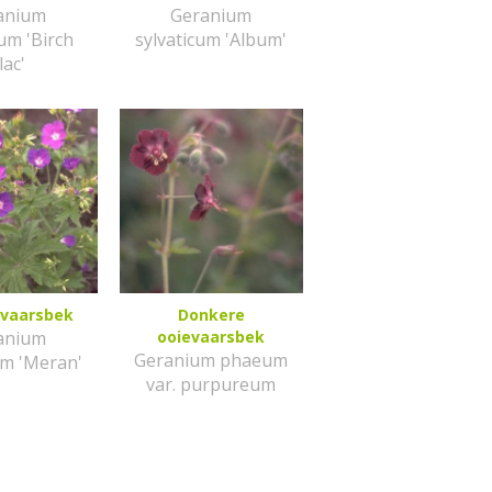
anium
Geranium
cum 'Birch
sylvaticum 'Album'
lac'
evaarsbek
Donkere
anium
ooievaarsbek
Geranium phaeum
um 'Meran'
var. purpureum