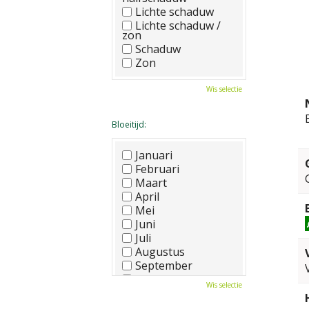
Lichte schaduw
Lichte schaduw /
zon
Schaduw
Zon
Wis selectie
Bloeitijd:
Januari
Februari
Maart
April
Mei
Juni
Juli
Augustus
September
Oktober
Wis selectie
November
December