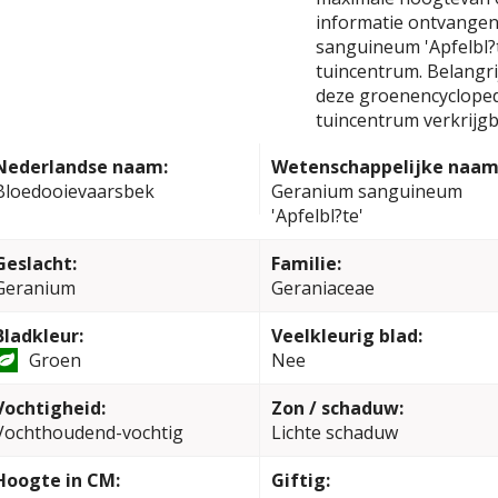
informatie ontvangen
sanguineum 'Apfelbl?t
tuincentrum. Belangrij
deze groenencyclopedi
tuincentrum verkrijgb
Nederlandse naam:
Wetenschappelijke naam
Bloedooievaarsbek
Geranium sanguineum
'Apfelbl?te'
Geslacht:
Familie:
Geranium
Geraniaceae
Bladkleur:
Veelkleurig blad:
Groen
Nee
Vochtigheid:
Zon / schaduw:
Vochthoudend-vochtig
Lichte schaduw
Hoogte in CM:
Giftig: