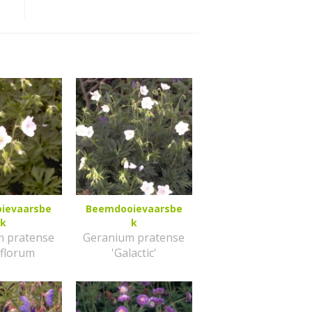
ievaarsbe
Beemdooievaarsbe
k
k
m pratense
Geranium pratense
biflorum
'Galactic'