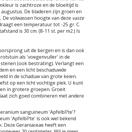
leur is zachtroze en de bloeitijd is
et augustus. De bladeren zijn groen en
. De volwassen hoogte van deze
vaste
draagt een temperatuur tot -25 gr. C.
fstand is 30 cm. (8-11 st. per m2.) Is
oorsprong uit de bergen en is dan ook
rotstuin als 'voegenvuller' in de
stenen (ook bestrating). Verlangt een
odem en een licht beschaduwde
eeld in de schaduw van grote keien.
iefst op een licht vochtige plek. U kunt
ten in grotere groepen. Groeit
aat zich goed combineren met andere
Geranium sanguineum 'Apfelbl?te'?
um 'Apfelbl?te' is ook wel bekend
k. Deze Geraniaceae heeft een
ngeveer 20 centimeter. Wil je meer