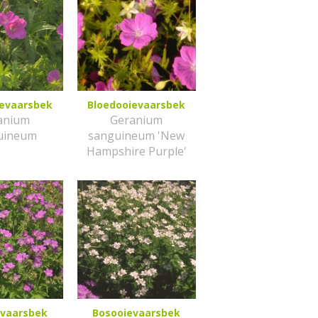
ievaarsbek
Bloedooievaarsbek
anium
Geranium
uineum
sanguineum 'New
Hampshire Purple'
evaarsbek
Bosooievaarsbek