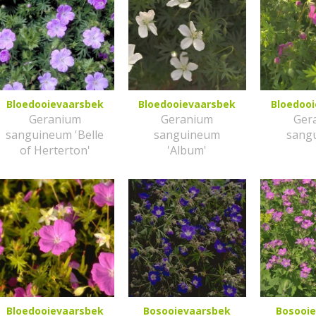
Bloedooievaarsbek
Bloedooievaarsbek
Bloedoo
Geranium
Geranium
Ger
sanguineum 'Belle
sanguineum
sang
of Herterton'
'Album'
Bloedooievaarsbek
Bosooievaarsbek
Bosooi