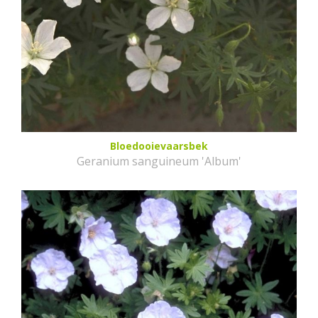
Bloedooievaarsbek
Geranium sanguineum 'Album'