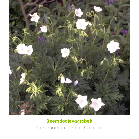
Beemdooievaarsbek
Geranium pratense 'Galactic'