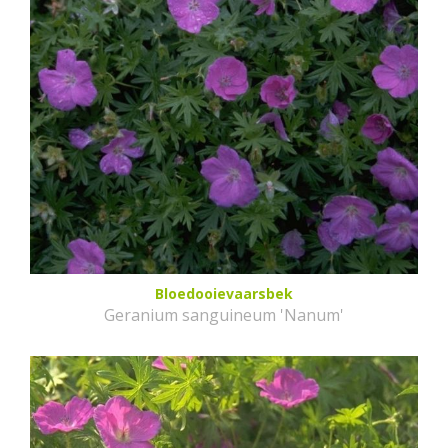
Bloedooievaarsbek
Geranium sanguineum 'Nanum'