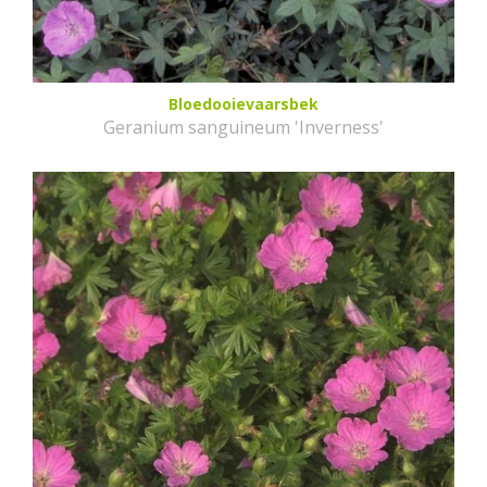
Bloedooievaarsbek
Geranium sanguineum 'Inverness'