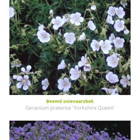
Beemd ooievaarsbek
Geranium pratense 'Yorkshire Queen'