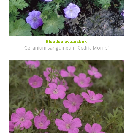
Bloedooievaarsbek
Geranium sanguineum 'Cedric Morris'