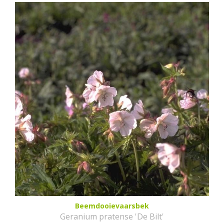
Beemdooievaarsbek
Geranium pratense 'De Bilt'