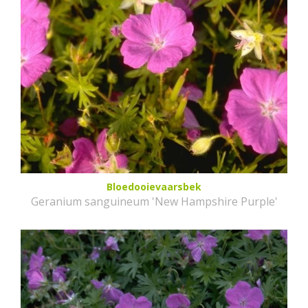
Bloedooievaarsbek
Geranium sanguineum 'New Hampshire Purple'