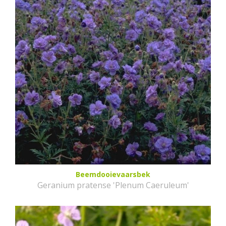
Beemdooievaarsbek
Geranium pratense 'Plenum Caeruleum'