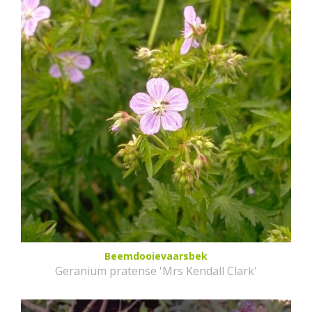
Beemdooievaarsbek
Geranium pratense 'Mrs Kendall Clark'