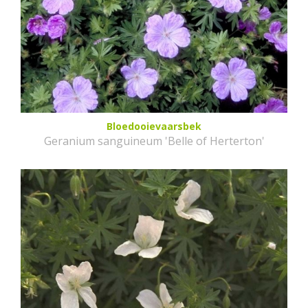
Bloedooievaarsbek
Geranium sanguineum 'Belle of Herterton'