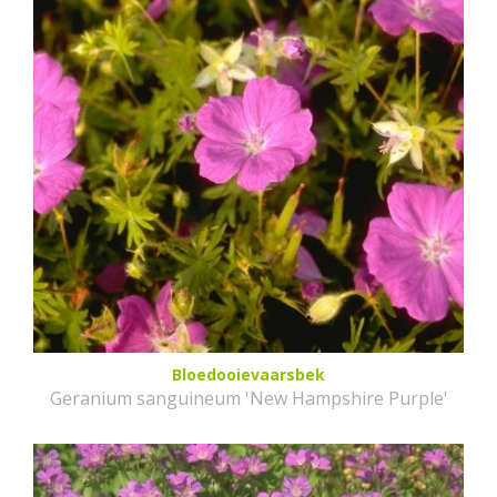
Bloedooievaarsbek
Geranium sanguineum 'New Hampshire Purple'