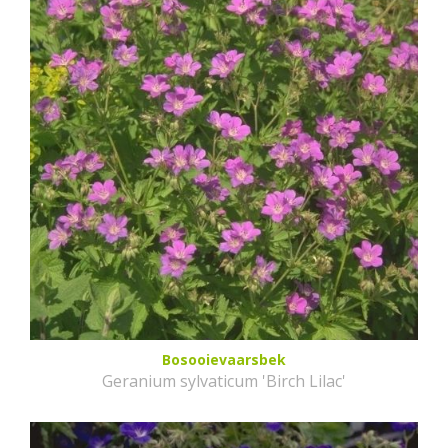
Bosooievaarsbek
Geranium sylvaticum 'Birch Lilac'