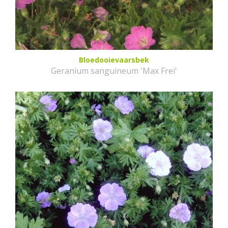
Bloedooievaarsbek
Geranium sanguineum 'Max Frei'