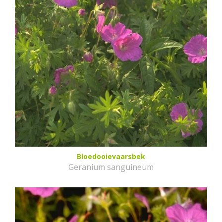
Bloedooievaarsbek
Geranium sanguineum