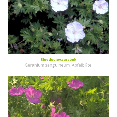
Bloedooievaarsbek
Geranium sanguineum 'Apfelbl?te'