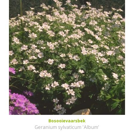
Bosooievaarsbek
Geranium sylvaticum 'Album'