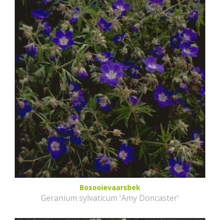
Bosooievaarsbek
Geranium sylvaticum 'Amy Doncaster'