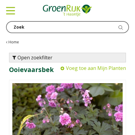
G
a
n
a
a
r
c
Home
o
n
Open zoekfilter
t
Voeg toe aan Mijn Planten
Ooievaarsbek
e
n
t