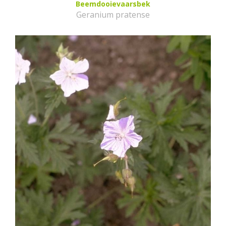
Beemdooievaarsbek
Geranium pratense