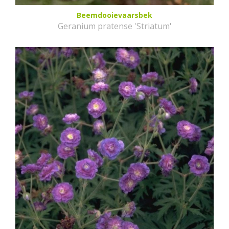
Beemdooievaarsbek
Geranium pratense 'Striatum'