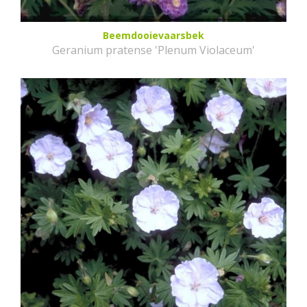
Beemdooievaarsbek
Geranium pratense 'Plenum Violaceum'