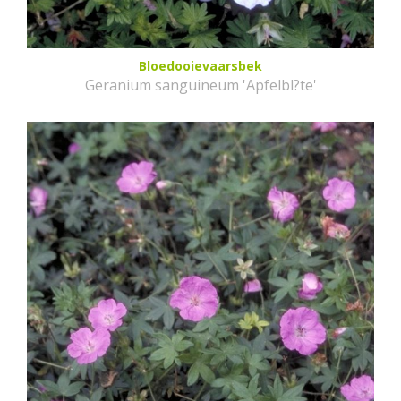
Bloedooievaarsbek
Geranium sanguineum 'Apfelbl?te'