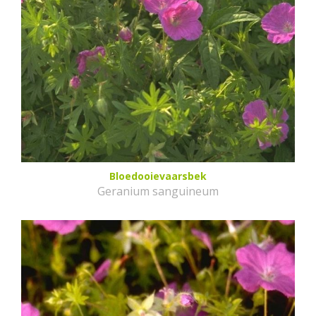
Bloedooievaarsbek
Geranium sanguineum