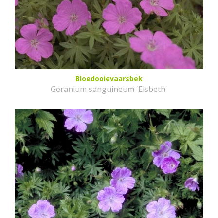
Bloedooievaarsbek
Geranium sanguineum 'Elsbeth'