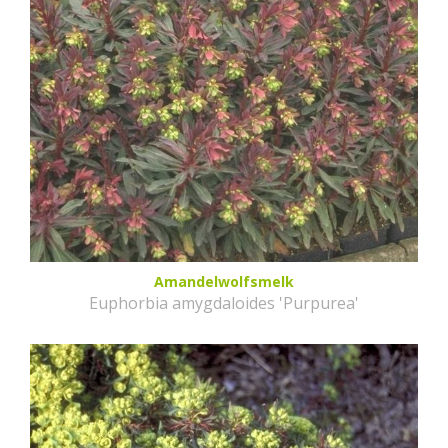
Amandelwolfsmelk
Euphorbia amygdaloides 'Purpurea'