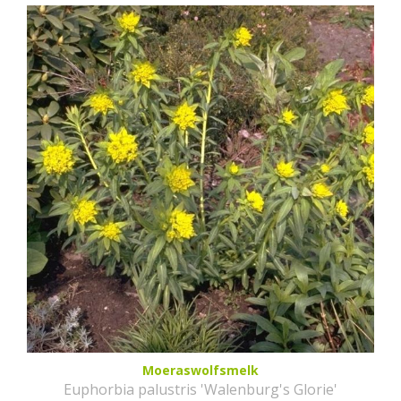
Moeraswolfsmelk
Euphorbia palustris 'Walenburg's Glorie'