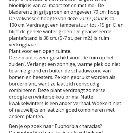
bloeitijd is van ca. maart tot en met mei. De
bladeren zijn grijsgroen en ongeveer 70 cm. hoog.
De volwassen hoogte van deze
vaste plant
is ca.
100 cm. Verdraagt een temperatuur tot -15 gr. C. en
blijft de gehele winter groen. De geadviseerde
plantafstand is 38 cm. (5-7 st. per m2.) Is ruim
verkrijgbaar.
Plant voor een open ruimte.
Deze plant is zeer geschikt voor 'de tuin op het
zuiden'. Verlangt een zonnige, warme plek op niet
te arme grond en buiten de schaduwzone van
bomen en heesters. Ze kan gebruikt worden als
borderplant, want ze laat zich eenvoudig
combineren. Deze plant verdraagt zomerse
droogte en winterse kou prima. Natte
kwakkelwinters is een ander verhaal. Woekert niet
of nauwelijks en laat zich goed combineren met
andere planten.
Ben je op zoek naar Euphorbia characias?
De Euphorbia characias is ook wel bekend