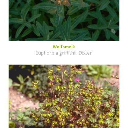
Wolfsmelk
Euphorbia griffithii 'Dixter'