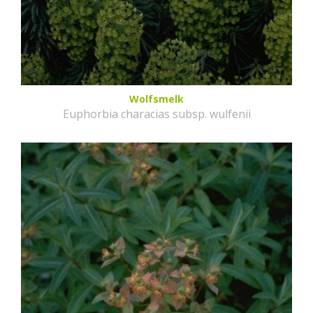
Wolfsmelk
Euphorbia characias subsp. wulfenii