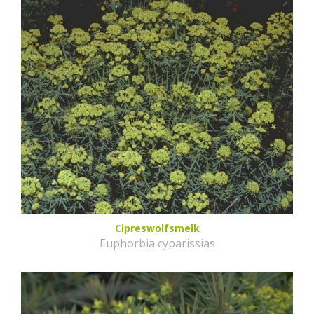
Cipreswolfsmelk
Euphorbia cyparissias