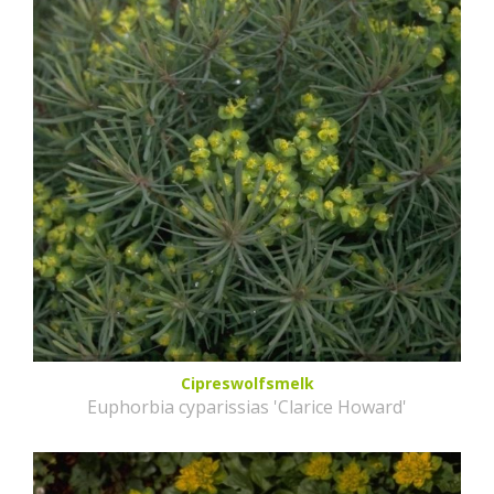
Cipreswolfsmelk
Euphorbia cyparissias 'Clarice Howard'