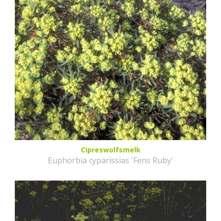
Cipreswolfsmelk
Euphorbia cyparissias 'Fens Ruby'