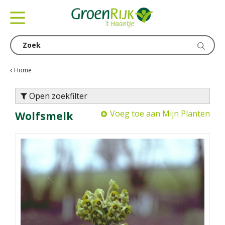
G
a
n
a
a
r
c
Home
o
n
Open zoekfilter
t
Voeg toe aan Mijn Planten
Wolfsmelk
e
n
t