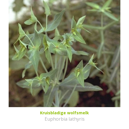
Kruisbladige wolfsmelk
Euphorbia lathyris