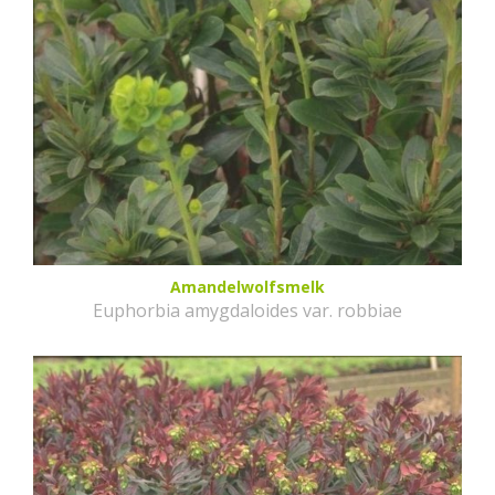
Amandelwolfsmelk
Euphorbia amygdaloides var. robbiae