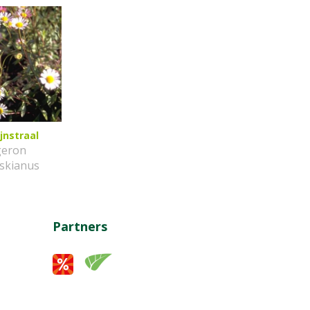
jnstraal
geron
nskianus
Partners