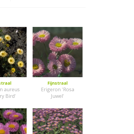
straal
Fijnstraal
on aureus
Erigeron 'Rosa
ry Bird'
Juwel'