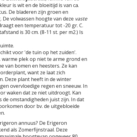
eur is wit en de bloeitijd is van ca.
tus. De bladeren zijn groen en
. De volwassen hoogte van deze
vaste
draagt een temperatuur tot -20 gr. C.
fstand is 30 cm. (8-11 st. per m2.) Is
uimte.
chikt voor 'de tuin op het zuiden'.
, warme plek op niet te arme grond en
e van bomen en heesters. Ze kan
orderplant, want ze laat zich
 Deze plant heeft in de winter
gen overvloedige regen en sneeuw. In
r waken dat ze niet uitdroogt. Kan
ls de omstandigheden juist zijn. In dat
 voorkomen door bv. de uitgebloeide
en.
Erigeron annuus? De Erigeron
end als Zomerfijnstraal. Deze
 maximale hoogtevan ongeveer 80