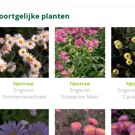
oortgelijke planten
Fijnstraal
Fijnstraal
Fijn
Erigeron
Erigeron
Eriger
'Sommerneuschnee'
'Schwarzes Meer'
'Cana