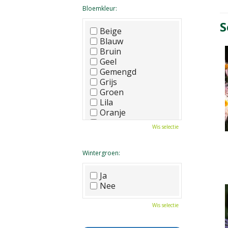
Bloemkleur:
S
Beige
Blauw
Bruin
Geel
Gemengd
Grijs
Groen
Lila
Oranje
Paars
Wis selectie
Rood
Roze
Wit
Wintergroen:
Zwart
Ja
Nee
Wis selectie