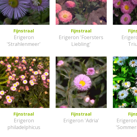
Fijnstraal
Fijnstraal
Fijn
Erigeron
Erigeron 'Foersters
Eriger
'Strahlenmeer'
Liebling'
Tri
Fijnstraal
Fijnstraal
Fijn
Erigeron
Erigeron 'Adria'
Erigeron
philadelphicus
'Sommer