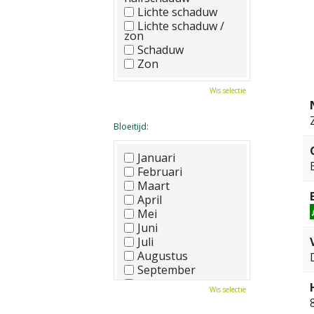
Lichte schaduw
Lichte schaduw /
zon
Schaduw
Zon
Wis selectie
Bloeitijd:
Januari
Februari
Maart
April
Mei
Juni
Juli
Augustus
September
Oktober
Wis selectie
November
December