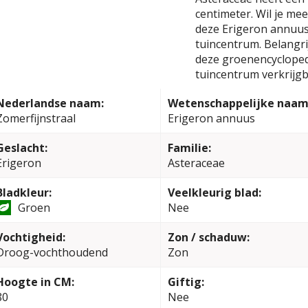
centimeter. Wil je me
deze Erigeron annuus
tuincentrum. Belangrij
deze groenencyclopedi
tuincentrum verkrijgb
Nederlandse naam:
Wetenschappelijke naam
Zomerfijnstraal
Erigeron annuus
Geslacht:
Familie:
Erigeron
Asteraceae
Bladkleur:
Veelkleurig blad:
Groen
Nee
Vochtigheid:
Zon / schaduw:
Droog-vochthoudend
Zon
Hoogte in CM:
Giftig:
80
Nee