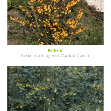
Berberis
Berberis x lologensis 'Apricot Queen'