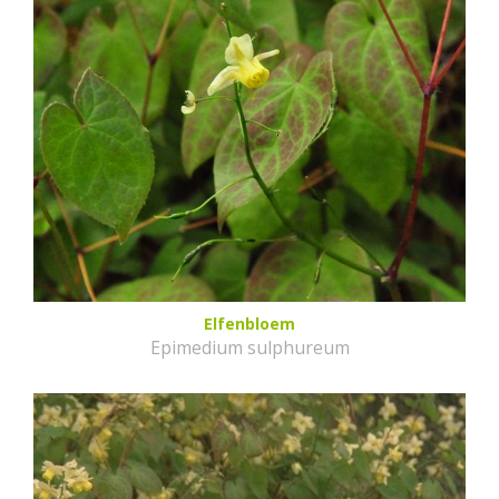
Elfenbloem
Epimedium sulphureum