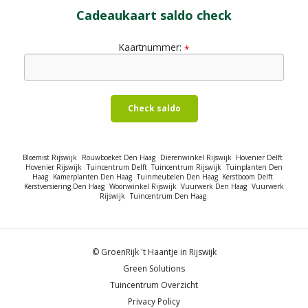
Cadeaukaart saldo check
Kaartnummer:
*
Check saldo
Bloemist Rijswijk
Rouwboeket Den Haag
Dierenwinkel Rijswijk
Hovenier Delft
Hovenier Rijswijk
Tuincentrum Delft
Tuincentrum Rijswijk
Tuinplanten Den
Haag
Kamerplanten Den Haag
Tuinmeubelen Den Haag
Kerstboom Delft
Kerstversiering Den Haag
Woonwinkel Rijswijk
Vuurwerk Den Haag
Vuurwerk
Rijswijk
Tuincentrum Den Haag
© GroenRijk 't Haantje in Rijswijk
Green Solutions
Tuincentrum Overzicht
Privacy Policy