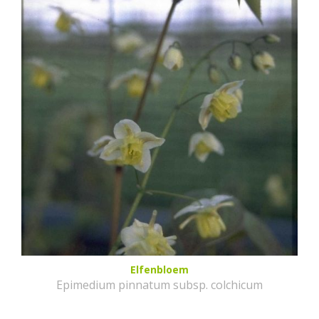
Elfenbloem
Epimedium pinnatum subsp. colchicum