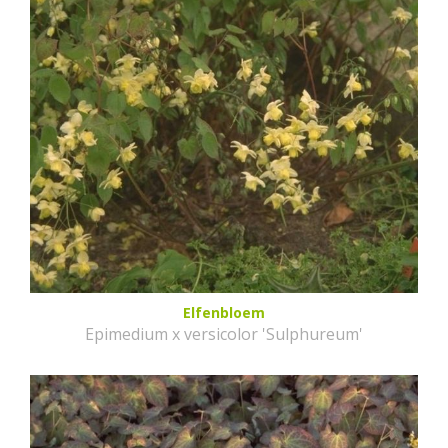
Elfenbloem
Epimedium x versicolor 'Sulphureum'