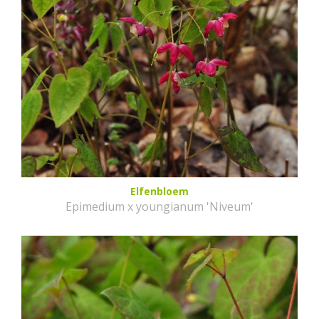
Elfenbloem
Epimedium x youngianum 'Niveum'