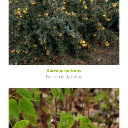
Darwins berberis
Berberis darwinii