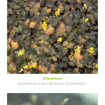
Elfenbloem
Epimedium x perralchicum 'Frohnleiten'