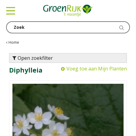
G
a
n
a
a
r
c
Home
o
n
Open zoekfilter
t
Voeg toe aan Mijn Planten
Diphylleia
e
n
t