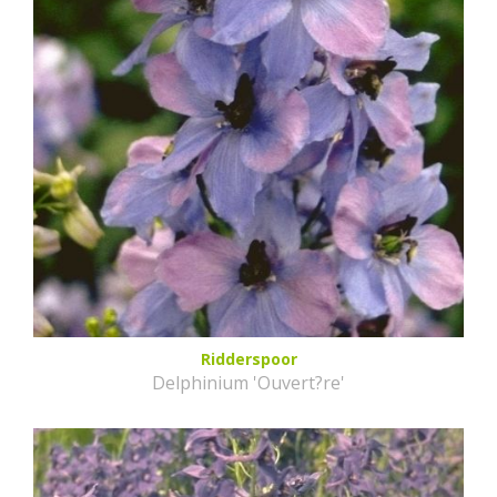
Ridderspoor
Delphinium 'Ouvert?re'