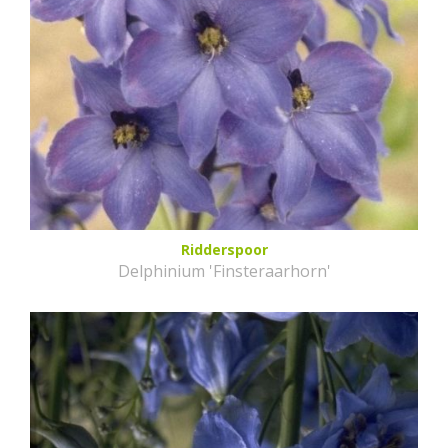
Ridderspoor
Delphinium 'Finsteraarhorn'