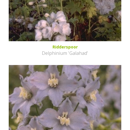
Ridderspoor
Delphinium 'Galahad'