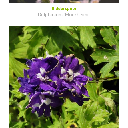
Ridderspoor
Delphinium 'Moerheimii'