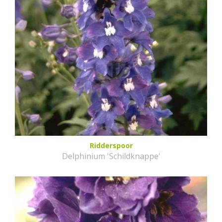
Ridderspoor
Delphinium 'Schildknappe'