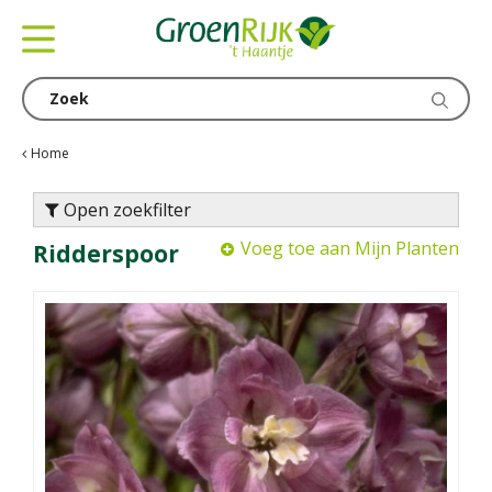
G
a
n
a
a
r
c
Home
o
n
Open zoekfilter
t
Voeg toe aan Mijn Planten
Ridderspoor
e
n
t