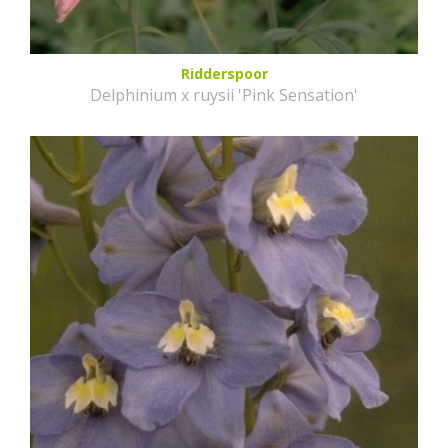
Ridderspoor
Delphinium x ruysii 'Pink Sensation'