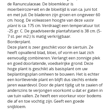
de Ranunculaceae. De bloemkleur is
moerbeiroze+wit en de bloeitijd is van ca. juni tot
en met juli. De bladeren zijn groen en ongeveer 60
cm. hoog. De volwassen hoogte van deze
vaste
plant
is ca. 175 cm. Verdraagt een temperatuur tot
-25 gr. C. De geadviseerde plantafstand is 38 cm. (5-
7 st. per m2.) Is matig verkrijgbaar.
Borderplant.
Deze plant is zeer geschikt voor de siertuin. Ze
heeft opvallend blad, bloei, of vorm en laat zich
eenvoudig combineren. Verlangt een zonnige plek
en goed doorlatende, voedselrijke grond. Deze
hoge plant is geschikt als basisplant om uw
beplantingsplan omheen te bouwen. Het is echter
een kortlevende plant en blijft dus slechts enkele
jaren waardevol. Door de plant tijdig uit te zaaien of
anderszins te verjongen voorkomt u dat er gaten in
uw tuin vallen. Ze heeft een voorkeur voor bodems
die af en toe vochtig zijn. Geeft een goede
snijbloem.