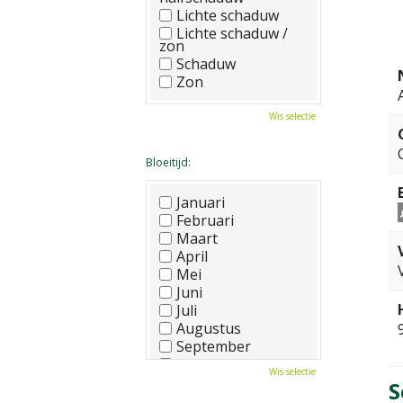
Lichte schaduw
Lichte schaduw /
zon
Schaduw
Zon
Wis selectie
Bloeitijd:
Januari
Februari
Maart
April
Mei
Juni
Juli
Augustus
September
Oktober
Wis selectie
November
S
December