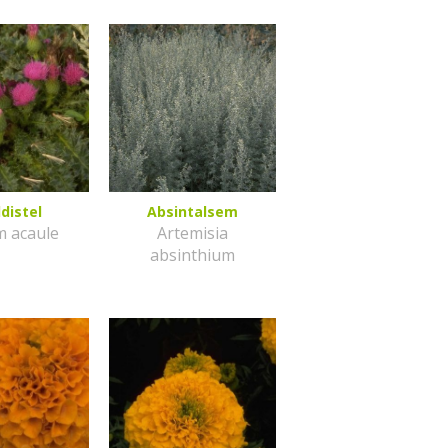
distel
Absintalsem
m acaule
Artemisia
absinthium