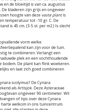
 en de bloeitijd is van ca. augustus
 De bladeren zijn grijs en ongeveer
assen hoogte van deze
vaste plant
is
en temperatuur tot -10 gr. C. De
and is 45 cm. (3-5 st. per m2.) Is slecht
 opvallende vorm welke
feerbepalend kan zijn voor de tuin.
stig te combineren. Verlangt een
schaduwde plek en een vochthoudende
ige bodem. De plant kan flink woekeren.
lijks en laat zich goed combineren
Cynara scolymus? De Cynara
ekend als Artisjok. Deze Asteraceae
oogtevan ongeveer 90 centimeter. Wil
tvangen of tips over deze Cynara
 harte welkom in ons tuincentrum.
: niet alle planten in deze