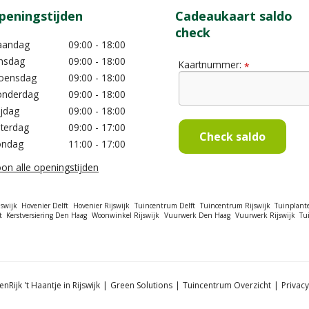
peningstijden
Cadeaukaart saldo
check
aandag
09:00 - 18:00
nsdag
09:00 - 18:00
Kaartnummer:
*
oensdag
09:00 - 18:00
nderdag
09:00 - 18:00
ijdag
09:00 - 18:00
terdag
09:00 - 17:00
Check saldo
ondag
11:00 - 17:00
on alle openingstijden
swijk
Hovenier Delft
Hovenier Rijswijk
Tuincentrum Delft
Tuincentrum Rijswijk
Tuinplant
t
Kerstversiering Den Haag
Woonwinkel Rijswijk
Vuurwerk Den Haag
Vuurwerk Rijswijk
Tu
nRijk 't Haantje in Rijswijk
Green Solutions
Tuincentrum Overzicht
Privacy