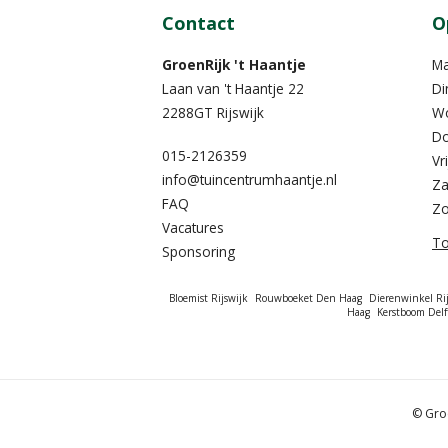
Contact
O
GroenRijk 't Haantje
M
Laan van 't Haantje 22
Di
2288GT Rijswijk
W
Do
015-2126359
Vr
info@tuincentrumhaantje.nl
Za
FAQ
Z
Vacatures
To
Sponsoring
Bloemist Rijswijk
Rouwboeket Den Haag
Dierenwinkel Rij
Haag
Kerstboom Delf
© Groe