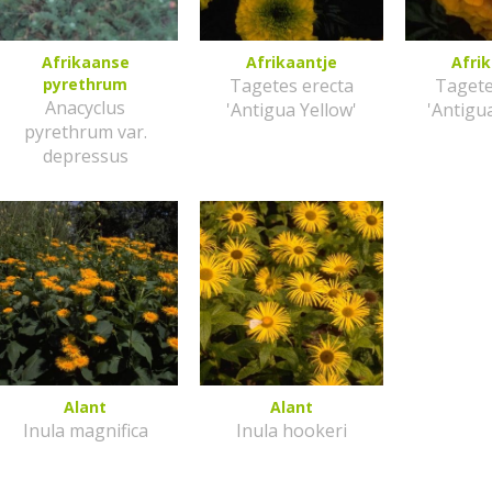
Afrikaanse
Afrikaantje
Afri
pyrethrum
Tagetes erecta
Tagete
Anacyclus
'Antigua Yellow'
'Antigu
pyrethrum var.
depressus
Alant
Alant
Inula magnifica
Inula hookeri