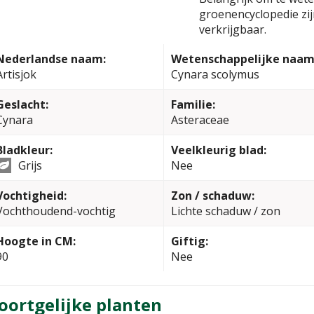
groenencyclopedie zi
verkrijgbaar.
Nederlandse naam:
Wetenschappelijke naam
Artisjok
Cynara scolymus
Geslacht:
Familie:
Cynara
Asteraceae
Bladkleur:
Veelkleurig blad:
Grijs
Nee
Vochtigheid:
Zon / schaduw:
Vochthoudend-vochtig
Lichte schaduw / zon
Hoogte in CM:
Giftig:
90
Nee
oortgelijke planten