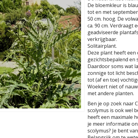
De bloemkleur is blauw
tot en met september.
50 cm. hoog. De volw
ca. 90 cm. Verdraagt e
geadviseerde plantafst
verkrijgbaar.
Solitairplant.
Deze plant heeft een
gezichtsbepalend en s
Daardoor soms wat la
zonnige tot licht be
tot (af en toe) vocht
Woekert niet of nauwe
met andere planten.
Ben je op zoek naar 
scolymus is ook wel b
heeft een maximale h
je meer informatie on
scolymus? Je bent van
Belangrijk om te weten