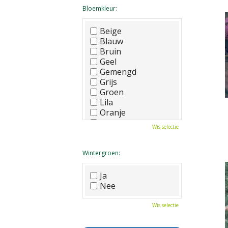
Bloemkleur:
Beige
Blauw
Bruin
Geel
Gemengd
Grijs
Groen
Lila
Oranje
Paars
Wis selectie
Rood
Roze
Wit
Wintergroen:
Zwart
Ja
Nee
Wis selectie