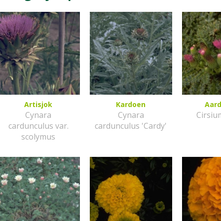
Artisjok
Kardoen
Aard
Cynara
Cynara
Cirsiu
cardunculus var.
cardunculus 'Cardy'
scolymus