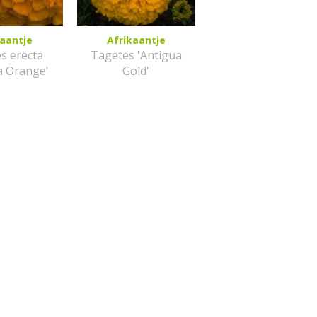
kaantje
Afrikaantje
s erecta
Tagetes 'Antigua
a Orange'
Gold'