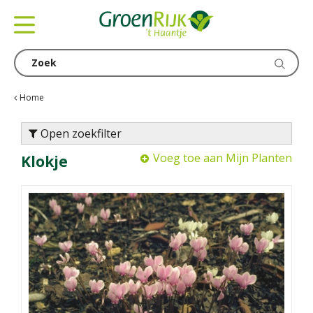
G
a
n
a
a
r
c
Home
o
n
Open zoekfilter
t
Voeg toe aan Mijn Planten
Klokje
e
n
t