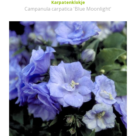
Karpatenklokje
Campanula carpatica 'Blue Moonlight'