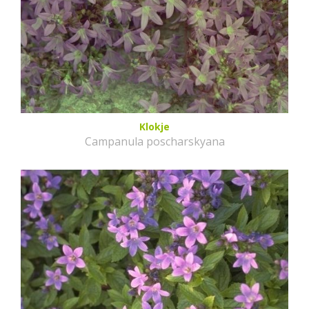
Klokje
Campanula poscharskyana