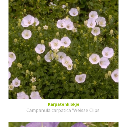
Karpatenklokje
Campanula carpatica 'Weisse Clips'