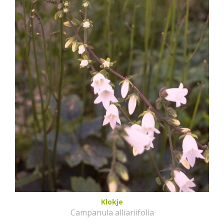
Klokje
Campanula alliariifolia