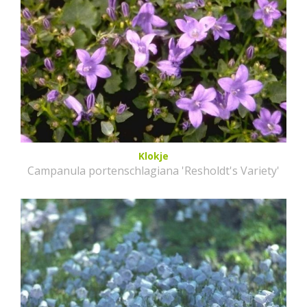
Klokje
Campanula portenschlagiana 'Resholdt's Variety'