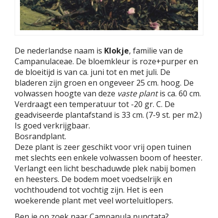
De nederlandse naam is
Klokje
, familie van de
Campanulaceae. De bloemkleur is roze+purper en
de bloeitijd is van ca. juni tot en met juli. De
bladeren zijn groen en ongeveer 25 cm. hoog. De
volwassen hoogte van deze
vaste plant
is ca. 60 cm.
Verdraagt een temperatuur tot -20 gr. C. De
geadviseerde plantafstand is 33 cm. (7-9 st. per m2.)
Is goed verkrijgbaar.
Bosrandplant.
Deze plant is zeer geschikt voor vrij open tuinen
met slechts een enkele volwassen boom of heester.
Verlangt een licht beschaduwde plek nabij bomen
en heesters. De bodem moet voedselrijk en
vochthoudend tot vochtig zijn. Het is een
woekerende plant met veel worteluitlopers.
Ben je op zoek naar Campanula punctata?