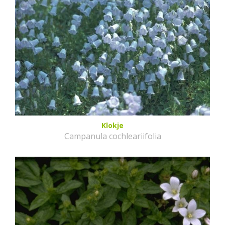
Klokje
Campanula cochleariifolia