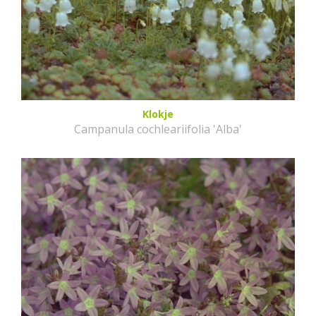
Klokje
Campanula cochleariifolia 'Alba'