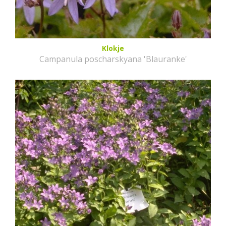
Klokje
Campanula poscharskyana 'Blauranke'