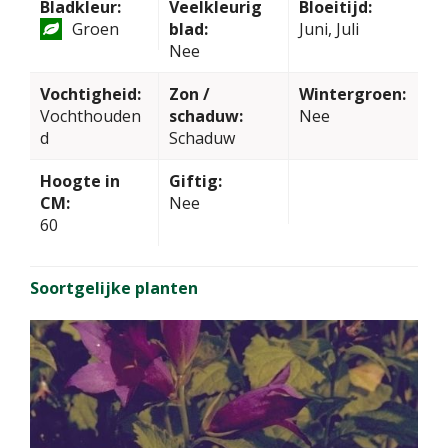
Bladkleur:
Veelkleurig
Bloeitijd:
Groen
blad:
Juni, Juli
Nee
Vochtigheid:
Zon /
Wintergroen:
Vochthouden
schaduw:
Nee
d
Schaduw
Hoogte in
Giftig:
CM:
Nee
60
Soortgelijke planten