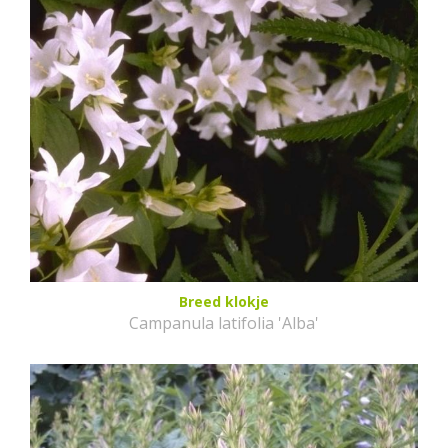
Breed klokje
Campanula latifolia 'Alba'