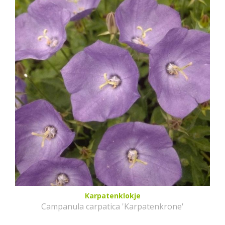
Karpatenklokje
Campanula carpatica 'Karpatenkrone'