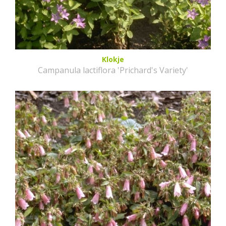
Klokje
Campanula lactiflora 'Prichard's Variety'