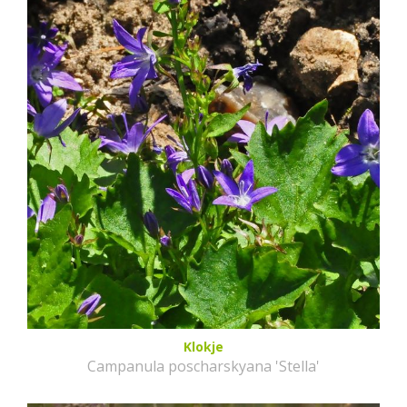
Klokje
Campanula poscharskyana 'Stella'