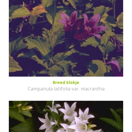
Breed klokje
Campanula latifolia var. macrantha