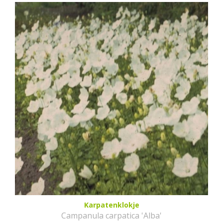
Karpatenklokje
Campanula carpatica 'Alba'