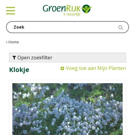
G
a
n
a
a
r
c
Home
o
n
Open zoekfilter
t
Voeg toe aan Mijn Planten
Klokje
e
n
t