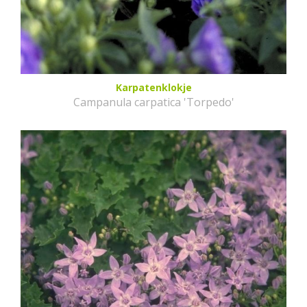
Karpatenklokje
Campanula carpatica 'Torpedo'