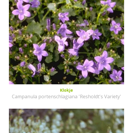
Klokje
Campanula portenschlagiana 'Resholdt's Variety'