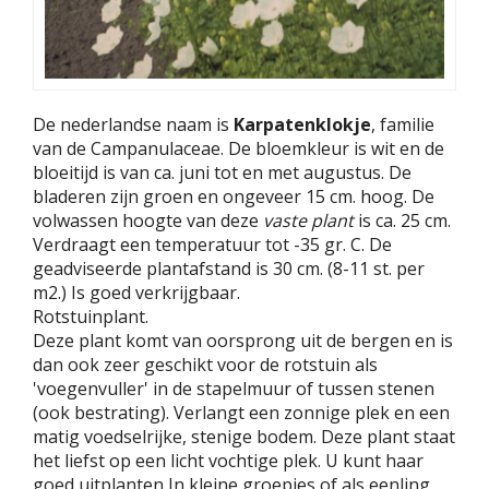
De nederlandse naam is
Karpatenklokje
, familie
van de Campanulaceae. De bloemkleur is wit en de
bloeitijd is van ca. juni tot en met augustus. De
bladeren zijn groen en ongeveer 15 cm. hoog. De
volwassen hoogte van deze
vaste plant
is ca. 25 cm.
Verdraagt een temperatuur tot -35 gr. C. De
geadviseerde plantafstand is 30 cm. (8-11 st. per
m2.) Is goed verkrijgbaar.
Rotstuinplant.
Deze plant komt van oorsprong uit de bergen en is
dan ook zeer geschikt voor de rotstuin als
'voegenvuller' in de stapelmuur of tussen stenen
(ook bestrating). Verlangt een zonnige plek en een
matig voedselrijke, stenige bodem. Deze plant staat
het liefst op een licht vochtige plek. U kunt haar
goed uitplanten In kleine groepjes of als eenling.