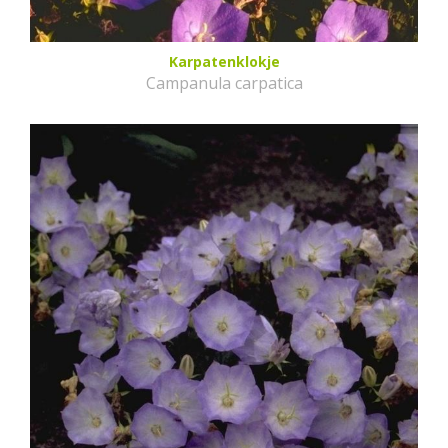
Karpatenklokje
Campanula carpatica