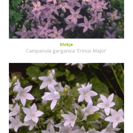
Klokje
Campanula garganica 'Erinus Major'