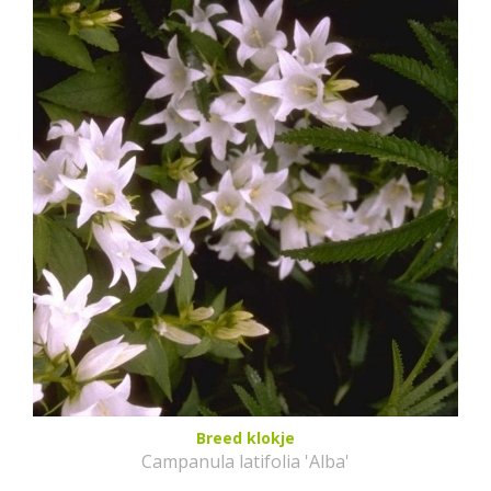
Breed klokje
Campanula latifolia 'Alba'