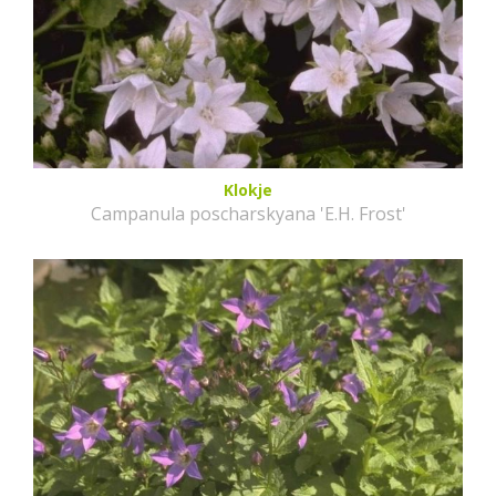
Klokje
Campanula poscharskyana 'E.H. Frost'