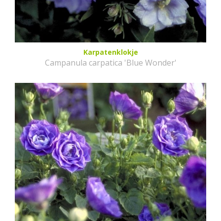
Karpatenklokje
Campanula carpatica 'Blue Wonder'