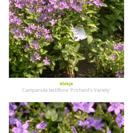
Klokje
Campanula lactiflora 'Prichard's Variety'