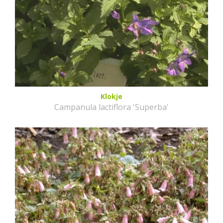
Klokje
Campanula lactiflora 'Superba'