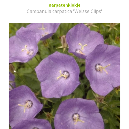
Karpatenklokje
Campanula carpatica 'Weisse Clips'