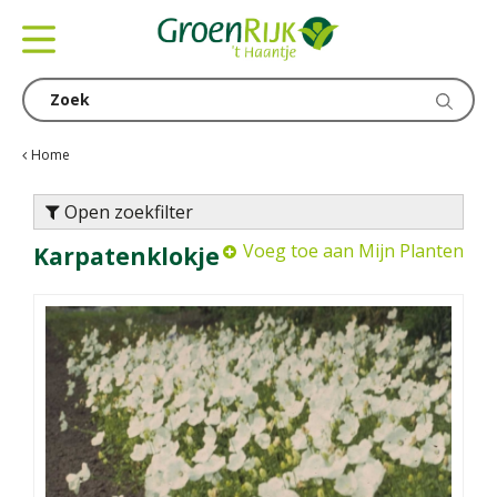
G
a
n
a
a
r
c
Home
o
n
Open zoekfilter
t
Voeg toe aan Mijn Planten
Karpatenklokje
e
n
t