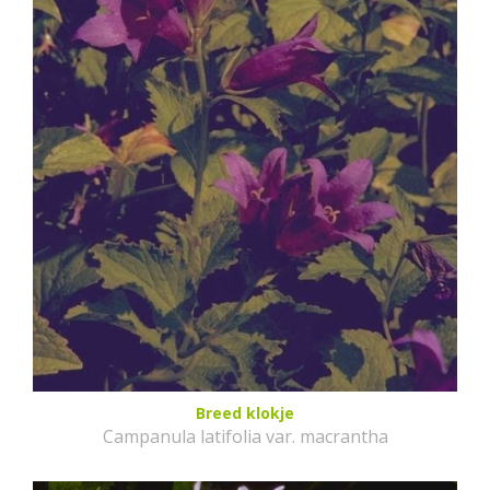
Breed klokje
Campanula latifolia var. macrantha