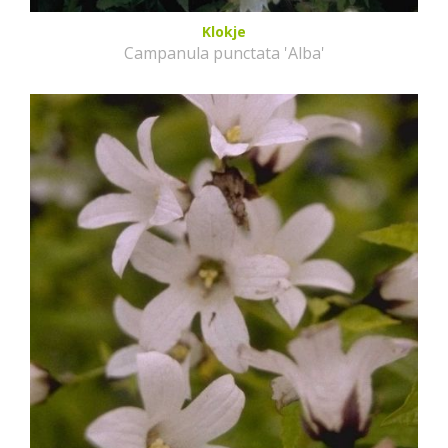
Klokje
Campanula punctata 'Alba'