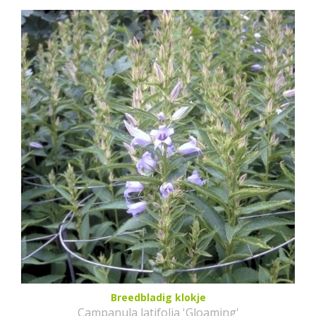
Breedbladig klokje
Campanula latifolia 'Gloaming'