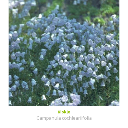
Klokje
Campanula cochleariifolia