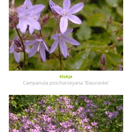
Klokje
Campanula poscharskyana 'Blauranke'