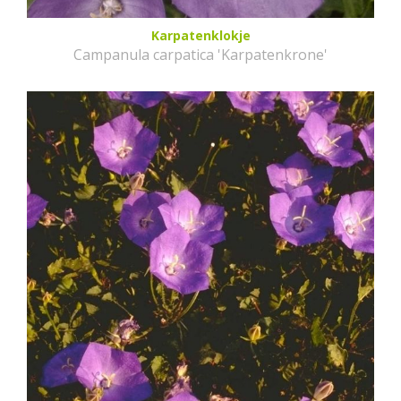
Karpatenklokje
Campanula carpatica 'Karpatenkrone'