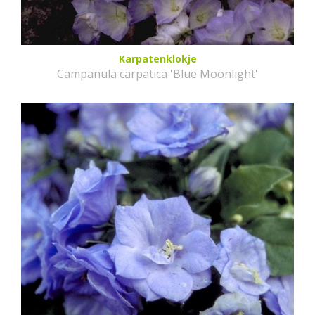
Karpatenklokje
Campanula carpatica 'Blue Moonlight'