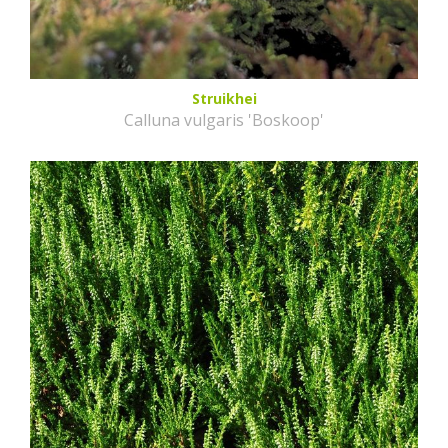
Struikhei
Calluna vulgaris 'Boskoop'