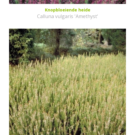
Knopbloeiende heide
Calluna vulgaris 'Amethyst'