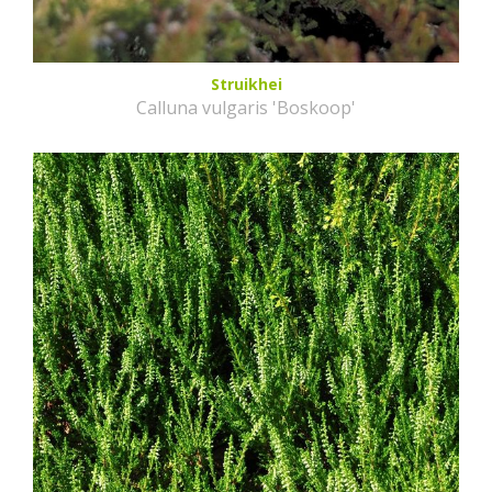
Struikhei
Calluna vulgaris 'Boskoop'