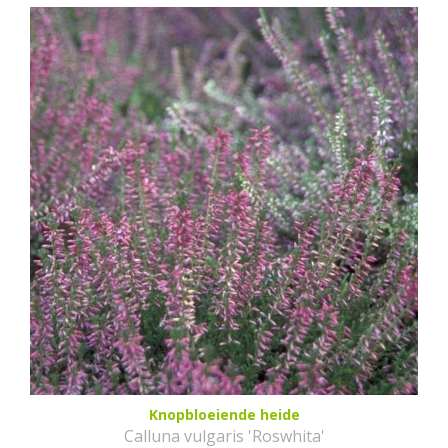
Knopbloeiende heide
Calluna vulgaris 'Roswhita'