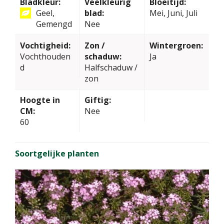
Bladkleur:
Veelkleurig
Bloeitijd:
Geel,
blad:
Mei, Juni, Juli
Gemengd
Nee
Vochtigheid:
Zon /
Wintergroen:
Vochthouden
schaduw:
Ja
d
Halfschaduw /
zon
Hoogte in
Giftig:
CM:
Nee
60
Soortgelijke planten