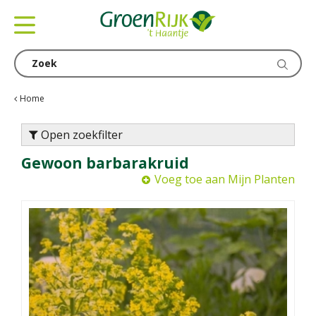
G
a
n
a
a
r
c
Home
o
n
Open zoekfilter
t
Gewoon barbarakruid
e
n
Voeg toe aan Mijn Planten
t