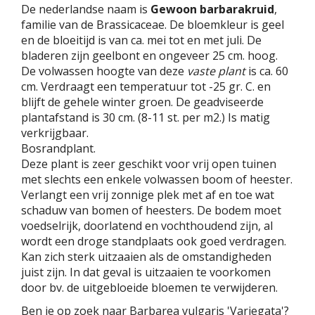
De nederlandse naam is
Gewoon barbarakruid
,
familie van de Brassicaceae. De bloemkleur is geel
en de bloeitijd is van ca. mei tot en met juli. De
bladeren zijn geelbont en ongeveer 25 cm. hoog.
De volwassen hoogte van deze
vaste plant
is ca. 60
cm. Verdraagt een temperatuur tot -25 gr. C. en
blijft de gehele winter groen. De geadviseerde
plantafstand is 30 cm. (8-11 st. per m2.) Is matig
verkrijgbaar.
Bosrandplant.
Deze plant is zeer geschikt voor vrij open tuinen
met slechts een enkele volwassen boom of heester.
Verlangt een vrij zonnige plek met af en toe wat
schaduw van bomen of heesters. De bodem moet
voedselrijk, doorlatend en vochthoudend zijn, al
wordt een droge standplaats ook goed verdragen.
Kan zich sterk uitzaaien als de omstandigheden
juist zijn. In dat geval is uitzaaien te voorkomen
door bv. de uitgebloeide bloemen te verwijderen.
Ben je op zoek naar Barbarea vulgaris 'Variegata'?