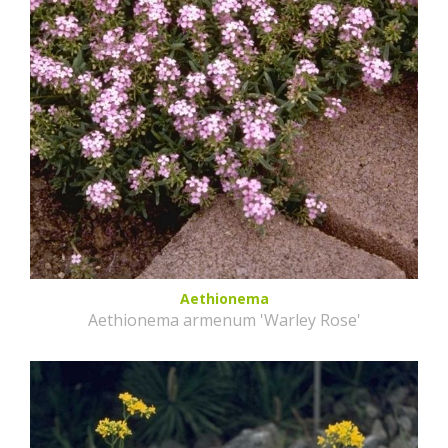
Aethionema
Aethionema armenum 'Warley Rose'