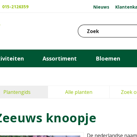
015-2126359
Nieuws
Klantenka
iviteiten
Assortiment
Bloemen
Plantengids
Alle planten
Zoek o
Zeeuws knoopje
De nederlandse naam