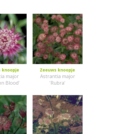
 knoopje
Zeeuws knoopje
tia major
Astrantia major
en Blood'
'Rubra'