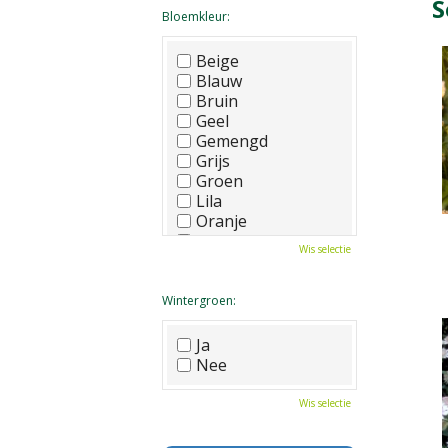
S
Bloemkleur:
Beige
Blauw
Bruin
Geel
Gemengd
Grijs
Groen
Lila
Oranje
Paars
Wis selectie
Rood
Roze
Wit
Wintergroen:
Zwart
Ja
Nee
Wis selectie