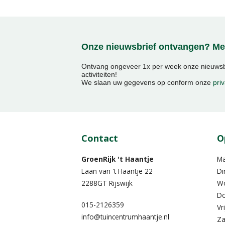
Onze nieuwsbrief ontvangen? Mel
Ontvang ongeveer 1x per week onze nieuwsbr
activiteiten!
We slaan uw gegevens op conform onze
priv
Contact
O
GroenRijk 't Haantje
M
Laan van 't Haantje 22
Di
2288GT Rijswijk
W
Do
015-2126359
Vr
info@tuincentrumhaantje.nl
Za