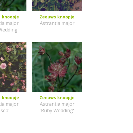
 knoopje
Zeeuws knoopje
tia major
Astrantia major
Wedding'
 knoopje
Zeeuws knoopje
tia major
Astrantia major
osea'
'Ruby Wedding'