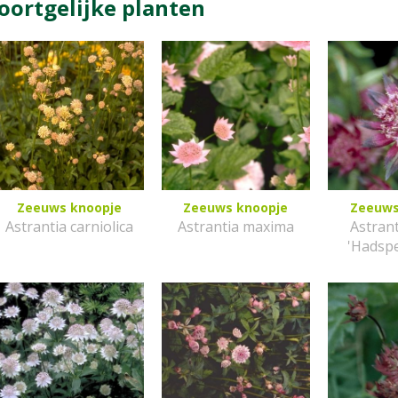
oortgelijke planten
Zeeuws knoopje
Zeeuws knoopje
Zeeuws
Astrantia carniolica
Astrantia maxima
Astran
'Hadsp