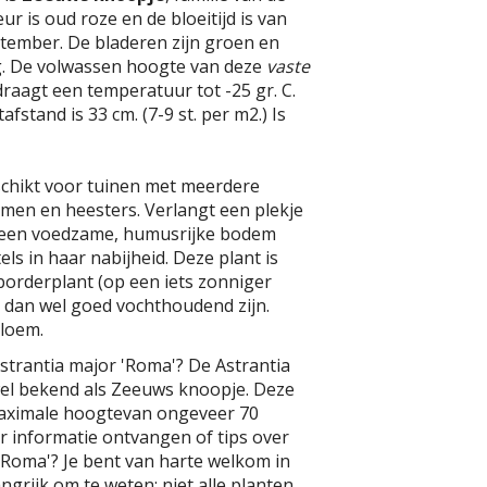
r is oud roze en de bloeitijd is van
eptember. De bladeren zijn groen en
. De volwassen hoogte van deze
vaste
draagt een temperatuur tot -25 gr. C.
fstand is 33 cm. (7-9 st. per m2.) Is
schikt voor tuinen met meerdere
omen en heesters. Verlangt een plekje
 een voedzame, humusrijke bodem
s in haar nabijheid. Deze plant is
borderplant (op een iets zonniger
 dan wel goed vochthoudend zijn.
bloem.
strantia major 'Roma'? De Astrantia
wel bekend als Zeeuws knoopje. Deze
maximale hoogtevan ongeveer 70
er informatie ontvangen of tips over
'Roma'? Je bent van harte welkom in
ngrijk om te weten: niet alle planten