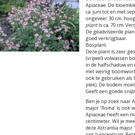
Apiaceae. De bloemkleu
ca. juni tot en met s
ongeveer 30 cm. hoog
plant
is ca. 70 cm. Ver
De geadviseerde planta
goed verkrijgbaar.
Bosplant.
Deze plant is zeer ge
(vrijwel) volwassen b
in de halfschaduw en
met weinig boomwortel
ook te gebruiken als 
plek). De bodem moet
Geeft een goede snij
Ben je op zoek naar A
major 'Roma' is ook 
Apiaceae heeft een 
centimeter. Wil je me
deze Astrantia major 
ons tuincentrum. Bela