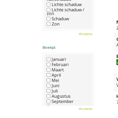
Lichte schaduw
Lichte schaduw /
zon
Schaduw
Zon
Wis selectie
Bloeitijd:
Januari
Februari
Maart
April
Mei
Juni
Juli
Augustus
September
Oktober
Wis selectie
November
December