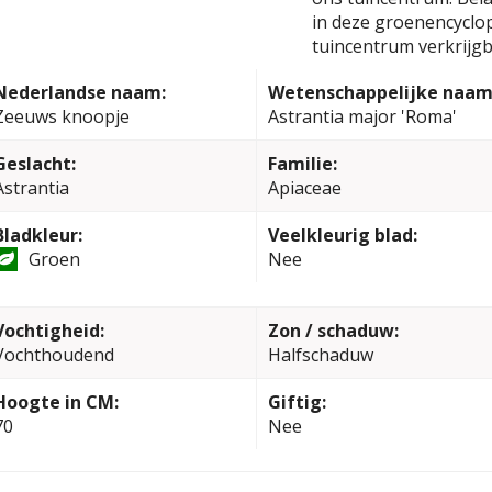
in deze groenencyclop
tuincentrum verkrijgb
Nederlandse naam:
Wetenschappelijke naam
Zeeuws knoopje
Astrantia major 'Roma'
Geslacht:
Familie:
Astrantia
Apiaceae
Bladkleur:
Veelkleurig blad:
Groen
Nee
Vochtigheid:
Zon / schaduw:
Vochthoudend
Halfschaduw
Hoogte in CM:
Giftig:
70
Nee