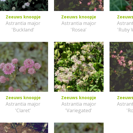
Zeeuws knoopje
Zeeuws knoopje
Zeeuws
Astrantia major
Astrantia major
Astran
'Buckland'
'Rosea'
'Ruby 
Zeeuws knoopje
Zeeuws knoopje
Zeeuws
Astrantia major
Astrantia major
Astran
'Claret'
'Variegated'
'R