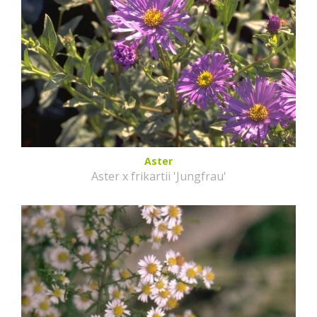
Aster
Aster x frikartii 'Jungfrau'