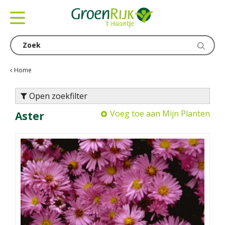
G
a
n
a
a
r
c
Home
o
n
Open zoekfilter
t
Voeg toe aan Mijn Planten
Aster
e
n
t