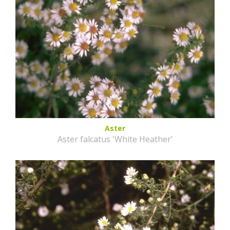
Aster
Aster falcatus 'White Heather'