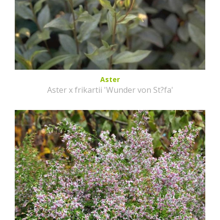
Aster
Aster x frikartii 'Wunder von St?fa'