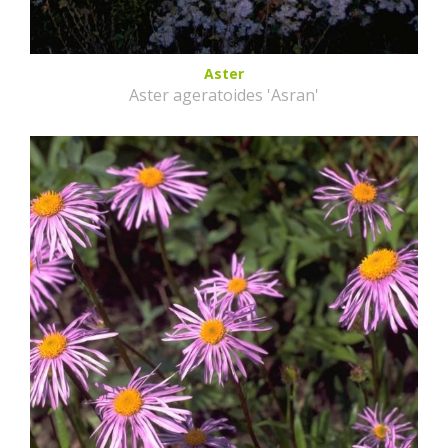
Aster
Aster ageratoides 'Asran'