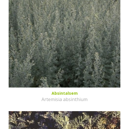
Absintalsem
Artemisia absinthium