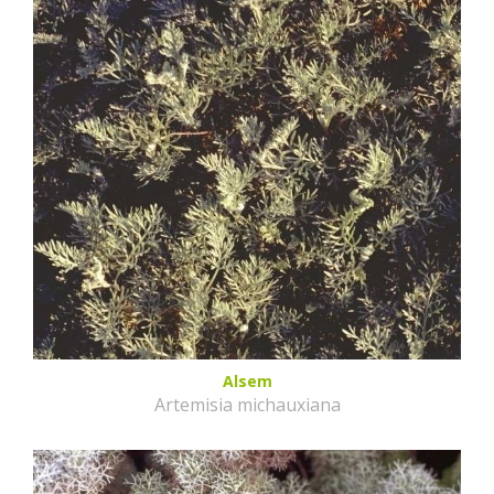
Alsem
Artemisia michauxiana