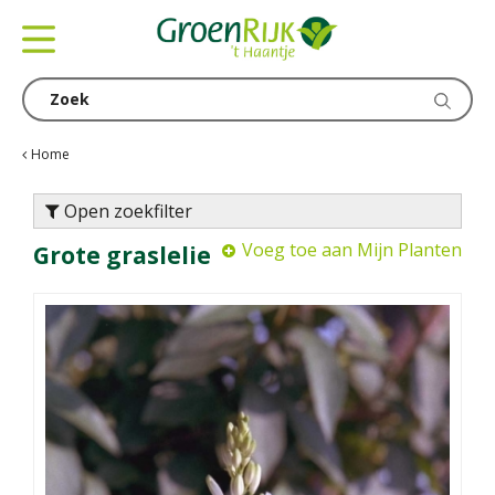
G
a
n
a
a
r
c
Home
o
n
Open zoekfilter
t
Voeg toe aan Mijn Planten
Grote graslelie
e
n
t