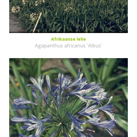
Afrikaanse lelie
Agapanthus africanus 'Albus'