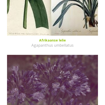
Afrikaanse lelie
Agapanthus umbellatus