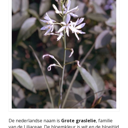
De nederlandse naam is
Grote graslelie
, familie
van de Liliaceae. De bloemkleur is wit en de bloeitijd