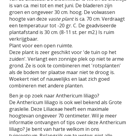
is van ca. mei tot en met juni. De bladeren zijn
groen en ongeveer 30 cm. hoog. De volwassen
hoogte van deze
vaste plant
is ca. 70 cm. Verdraagt
een temperatuur tot -20 gr. C. De geadviseerde
plantafstand is 30 cm. (8-11 st. per m2.) Is ruim
verkrijgbaar.
Plant voor een open ruimte.
Deze plant is zeer geschikt voor 'de tuin op het
zuiden'. Verlangt een zonnige plek op niet te arme
grond. Ze is ook te combineren met 'rotsplanten'
als de bodem ter plaatse maar niet te droog is.
Woekert niet of nauwelijks en laat zich goed
combineren met andere planten.
Ben je op zoek naar Anthericum liliago?
De Anthericum liliago is ook wel bekend als Grote
graslelie. Deze Liliaceae heeft een maximale
hoogtevan ongeveer 70 centimeter. Wil je meer
informatie ontvangen of tips over deze Anthericum
liliago? Je bent van harte welkom in ons
tuincentrum. Belangrijk om te weten: niet alle