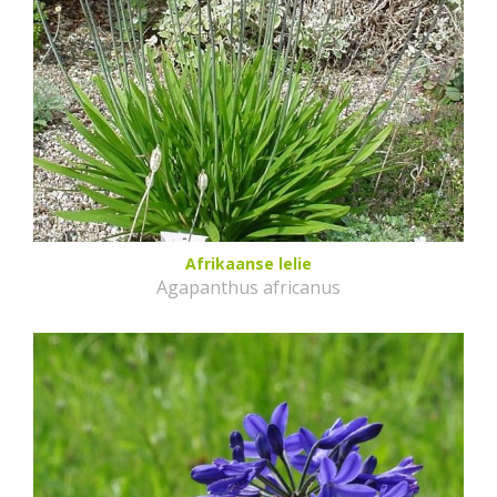
Afrikaanse lelie
Agapanthus africanus