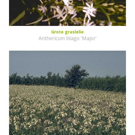
Grote graslelie
Anthericum liliago 'Major'