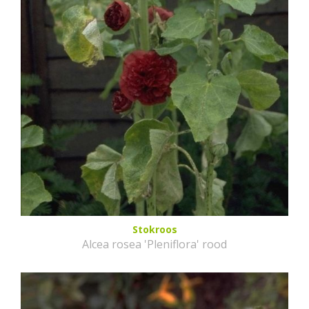
Stokroos
Alcea rosea 'Pleniflora' rood