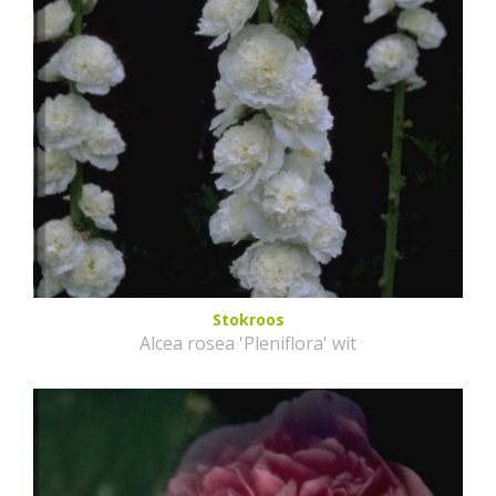
Stokroos
Alcea rosea 'Pleniflora' wit