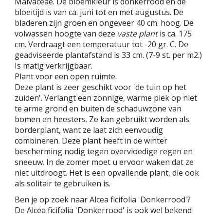
Malvaceae. De bloemkleur is donkerrood en de
bloeitijd is van ca. juni tot en met augustus. De
bladeren zijn groen en ongeveer 40 cm. hoog. De
volwassen hoogte van deze
vaste plant
is ca. 175
cm. Verdraagt een temperatuur tot -20 gr. C. De
geadviseerde plantafstand is 33 cm. (7-9 st. per m2.)
Is matig verkrijgbaar.
Plant voor een open ruimte.
Deze plant is zeer geschikt voor 'de tuin op het
zuiden'. Verlangt een zonnige, warme plek op niet
te arme grond en buiten de schaduwzone van
bomen en heesters. Ze kan gebruikt worden als
borderplant, want ze laat zich eenvoudig
combineren. Deze plant heeft in de winter
bescherming nodig tegen overvloedige regen en
sneeuw. In de zomer moet u ervoor waken dat ze
niet uitdroogt. Het is een opvallende plant, die ook
als solitair te gebruiken is.
Ben je op zoek naar Alcea ficifolia 'Donkerrood'?
De Alcea ficifolia 'Donkerrood' is ook wel bekend