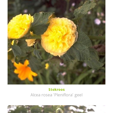
Stokroos
Alcea rosea 'Pleniflora' geel