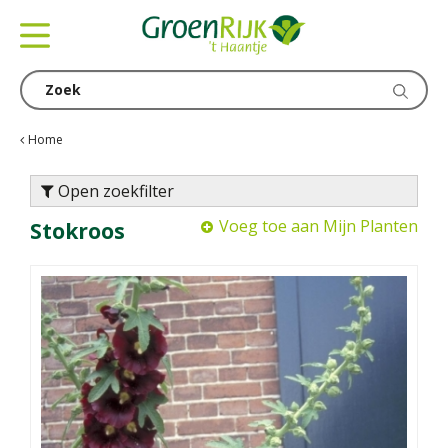
G
a
n
a
a
r
c
Home
o
n
Open zoekfilter
t
Voeg toe aan Mijn Planten
Stokroos
e
n
t