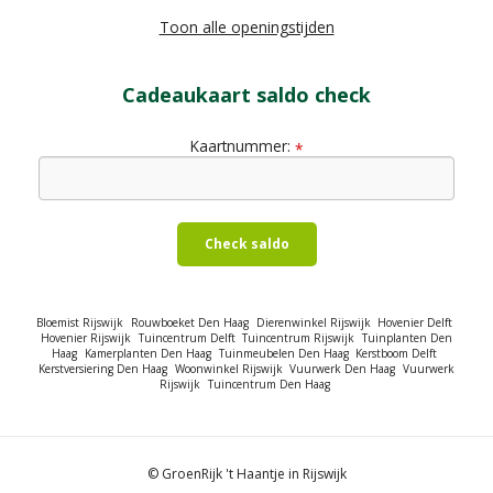
Toon alle openingstijden
Cadeaukaart saldo check
Kaartnummer:
*
Check saldo
Bloemist Rijswijk
Rouwboeket Den Haag
Dierenwinkel Rijswijk
Hovenier Delft
Hovenier Rijswijk
Tuincentrum Delft
Tuincentrum Rijswijk
Tuinplanten Den
Haag
Kamerplanten Den Haag
Tuinmeubelen Den Haag
Kerstboom Delft
Kerstversiering Den Haag
Woonwinkel Rijswijk
Vuurwerk Den Haag
Vuurwerk
Rijswijk
Tuincentrum Den Haag
© GroenRijk 't Haantje in Rijswijk