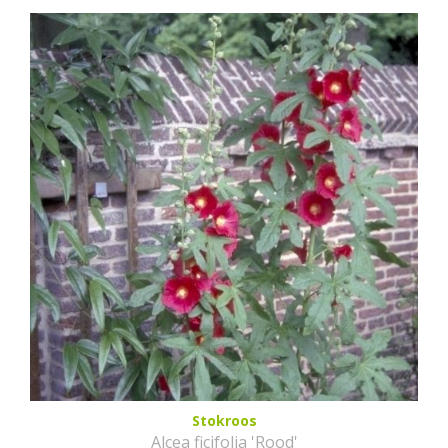
Stokroos
Alcea ficifolia 'Rood'