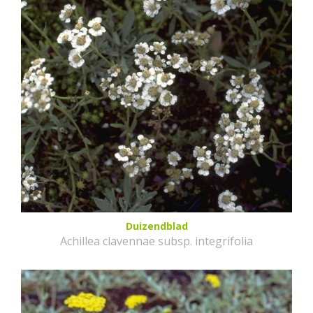
Duizendblad
Achillea clavennae subsp. integrifolia