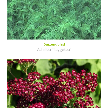
Duizendblad
Achillea 'Taygetea'