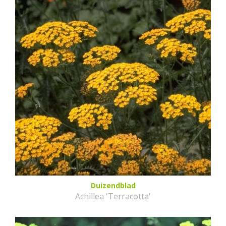
Duizendblad
Achillea 'Terracotta'