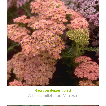
Gewoon duizendblad
Achillea millefolium 'Altrosa'