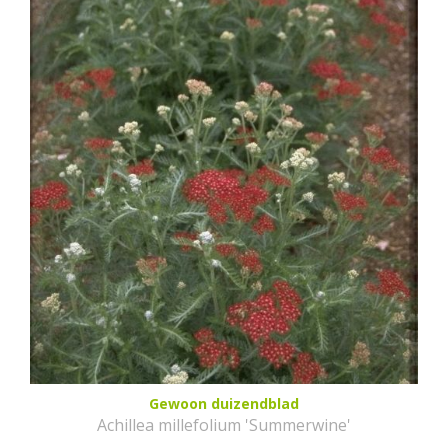
Gewoon duizendblad
Achillea millefolium 'Summerwine'