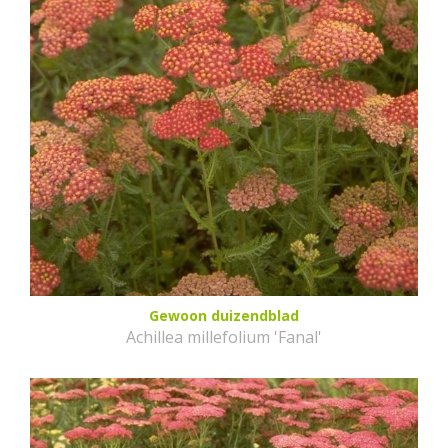
Gewoon duizendblad
Achillea millefolium 'Fanal'