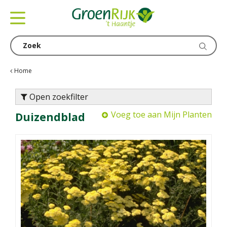
G
a
n
a
a
r
c
Home
o
n
Open zoekfilter
t
Voeg toe aan Mijn Planten
Duizendblad
e
n
t