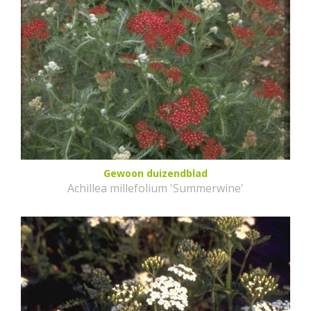
Gewoon duizendblad
Achillea millefolium 'Summerwine'