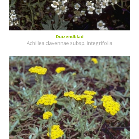
Duizendblad
Achillea clavennae subsp. integrifolia