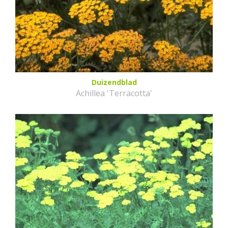
Duizendblad
Achillea 'Terracotta'