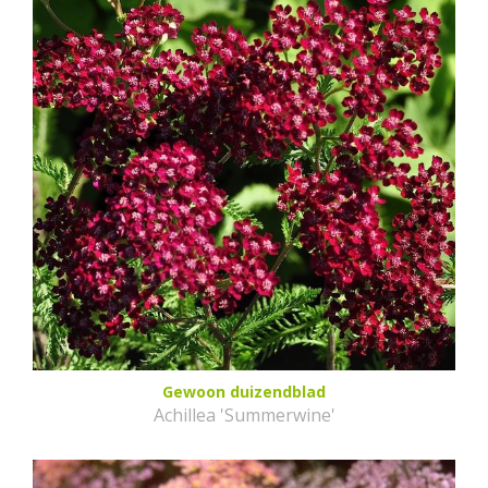
Gewoon duizendblad
Achillea 'Summerwine'