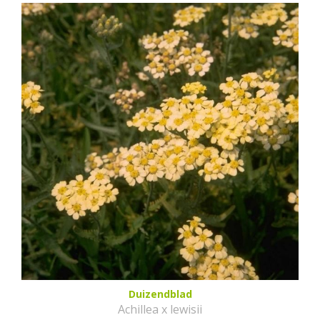
Duizendblad
Achillea x lewisii