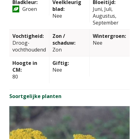
Bladkleur:
Veelkleurig
Bloeitijd:
Groen
blad:
Juni, Juli,
Nee
Augustus,
September
Vochtigheid:
Zon /
Wintergroen:
Droog-
schaduw:
Nee
vochthoudend
Zon
Hoogte in
Giftig:
CM:
Nee
80
Soortgelijke planten