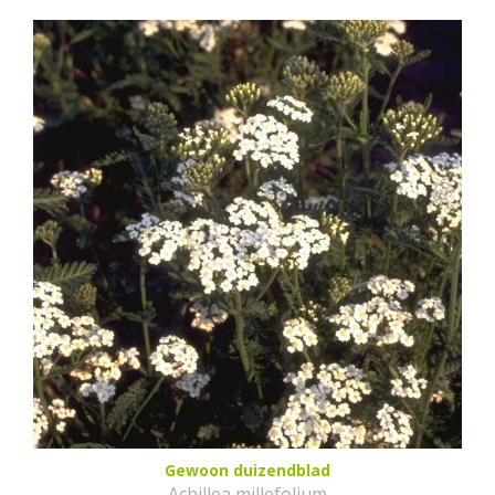
Gewoon duizendblad
Achillea millefolium