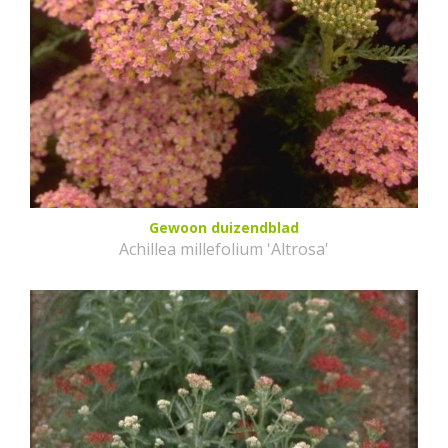
Gewoon duizendblad
Achillea millefolium 'Altrosa'