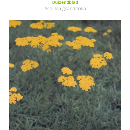
Duizendblad
Achillea grandifolia