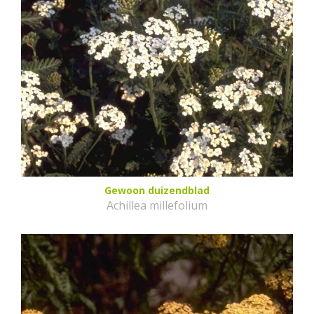
Gewoon duizendblad
Achillea millefolium