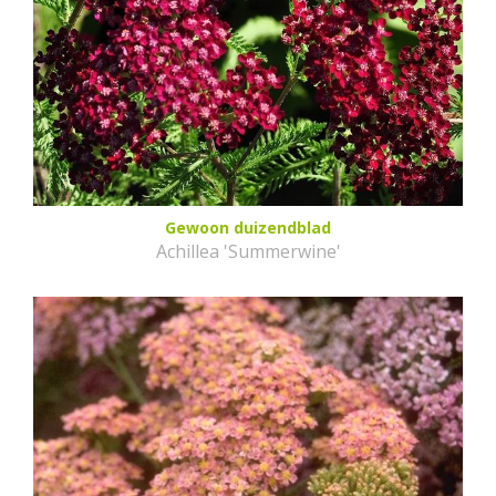
Gewoon duizendblad
Achillea 'Summerwine'