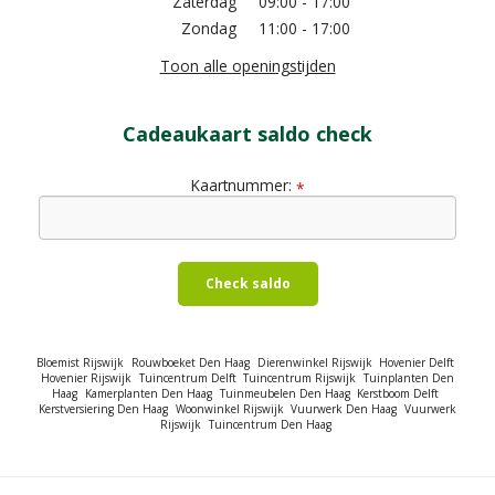
Zaterdag
09:00 - 17:00
Zondag
11:00 - 17:00
Toon alle openingstijden
Cadeaukaart saldo check
Kaartnummer:
*
Check saldo
Bloemist Rijswijk
Rouwboeket Den Haag
Dierenwinkel Rijswijk
Hovenier Delft
Hovenier Rijswijk
Tuincentrum Delft
Tuincentrum Rijswijk
Tuinplanten Den
Haag
Kamerplanten Den Haag
Tuinmeubelen Den Haag
Kerstboom Delft
Kerstversiering Den Haag
Woonwinkel Rijswijk
Vuurwerk Den Haag
Vuurwerk
Rijswijk
Tuincentrum Den Haag