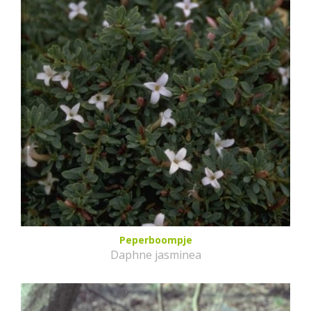
Peperboompje
Daphne jasminea