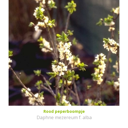
Rood peperboompje
Daphne mezereum f. alba