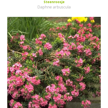
Steenroosje
Daphne arbuscula