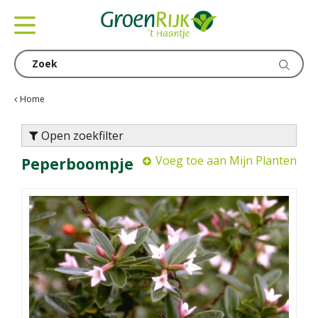
G
a
n
a
a
r
c
Home
o
n
Open zoekfilter
t
Voeg toe aan Mijn Planten
Peperboompje
e
n
t