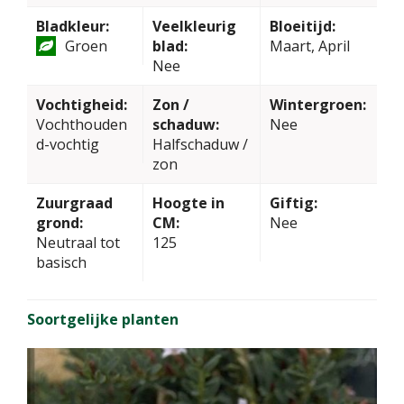
Bladkleur:
Veelkleurig
Bloeitijd:
Groen
blad:
Maart, April
Nee
Vochtigheid:
Zon /
Wintergroen:
Vochthouden
schaduw:
Nee
d-vochtig
Halfschaduw /
zon
Zuurgraad
Hoogte in
Giftig:
grond:
CM:
Nee
Neutraal tot
125
basisch
Soortgelijke planten