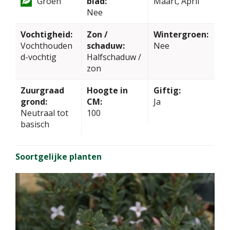
Groen
blad:
Maart, April
Nee
Vochtigheid:
Zon /
Wintergroen:
Vochthouden
schaduw:
Nee
d-vochtig
Halfschaduw /
zon
Zuurgraad
Hoogte in
Giftig:
grond:
CM:
Ja
Neutraal tot
100
basisch
Soortgelijke planten