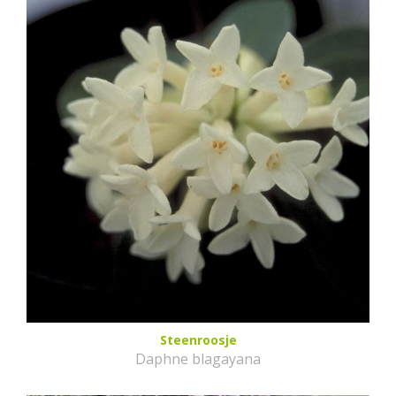
Steenroosje
Daphne blagayana