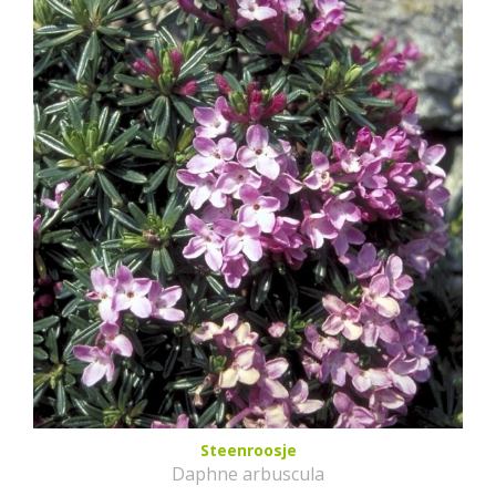
Steenroosje
Daphne arbuscula