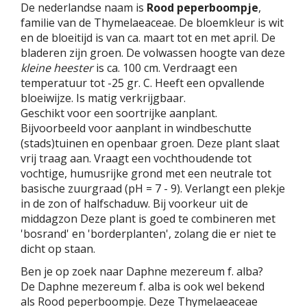
De nederlandse naam is
Rood peperboompje
,
familie van de Thymelaeaceae. De bloemkleur is wit
en de bloeitijd is van ca. maart tot en met april. De
bladeren zijn groen. De volwassen hoogte van deze
kleine heester
is ca. 100 cm. Verdraagt een
temperatuur tot -25 gr. C. Heeft een opvallende
bloeiwijze. Is matig verkrijgbaar.
Geschikt voor een soortrijke aanplant.
Bijvoorbeeld voor aanplant in windbeschutte
(stads)tuinen en openbaar groen. Deze plant slaat
vrij traag aan. Vraagt een vochthoudende tot
vochtige, humusrijke grond met een neutrale tot
basische zuurgraad (pH = 7 - 9). Verlangt een plekje
in de zon of halfschaduw. Bij voorkeur uit de
middagzon Deze plant is goed te combineren met
'bosrand' en 'borderplanten', zolang die er niet te
dicht op staan.
Ben je op zoek naar Daphne mezereum f. alba?
De Daphne mezereum f. alba is ook wel bekend
als Rood peperboompje. Deze Thymelaeaceae