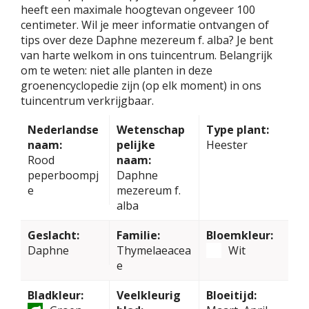
heeft een maximale hoogtevan ongeveer 100
centimeter. Wil je meer informatie ontvangen of
tips over deze Daphne mezereum f. alba? Je bent
van harte welkom in ons tuincentrum. Belangrijk
om te weten: niet alle planten in deze
groenencyclopedie zijn (op elk moment) in ons
tuincentrum verkrijgbaar.
Nederlandse
Wetenschap
Type plant:
naam:
pelijke
Heester
Rood
naam:
peperboompj
Daphne
e
mezereum f.
alba
Geslacht:
Familie:
Bloemkleur:
Daphne
Thymelaeacea
Wit
e
Bladkleur:
Veelkleurig
Bloeitijd: