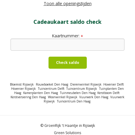
Toon alle openingstijden
Cadeaukaart saldo check
Kaartnummer:
*
Check saldo
Bloemist Rijswijk
Rouwboeket Den Haag
Dierenwinkel Rijswijk
Hovenier Delft
Hovenier Rijswijk
Tuincentrum Delft
Tuincentrum Rijswijk
Tuinplanten Den
Haag
Kamerplanten Den Haag
Tuinmeubelen Den Haag
Kerstboom Delft
Kerstversiering Den Haag
Woonwinkel Rijswijk
Vuurwerk Den Haag
Vuurwerk
Rijswijk
Tuincentrum Den Haag
© GroenRijk 't Haantje in Rijswijk
Green Solutions