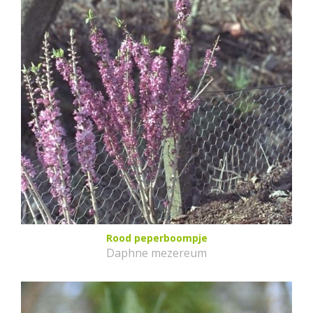
Rood peperboompje
Daphne mezereum