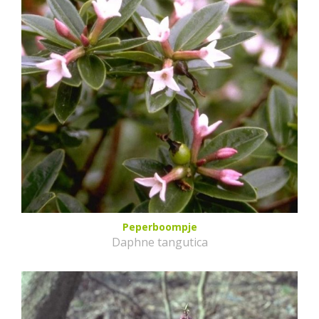
Peperboompje
Daphne tangutica