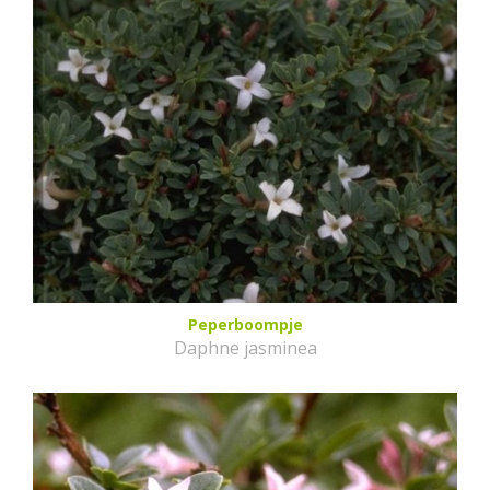
Peperboompje
Daphne jasminea