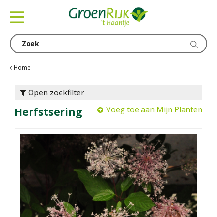
G
a
n
a
a
r
c
Home
o
n
Open zoekfilter
t
Voeg toe aan Mijn Planten
Herfstsering
e
n
t