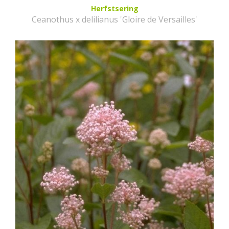
Herfstsering
Ceanothus x delilianus 'Gloire de Versailles'