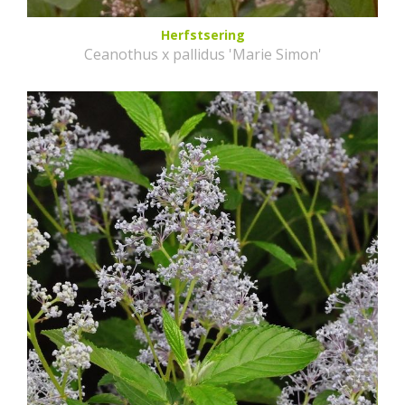
Herfstsering
Ceanothus x pallidus 'Marie Simon'