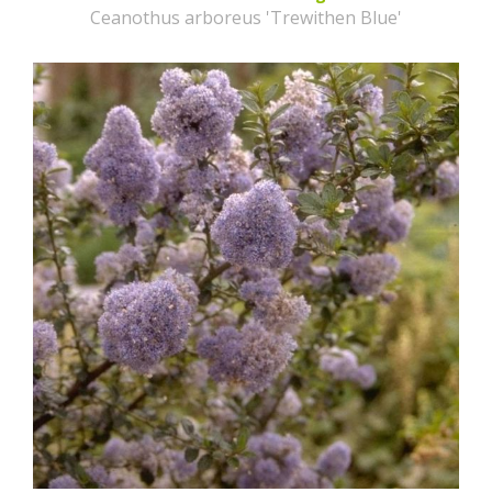
Ceanothus arboreus 'Trewithen Blue'