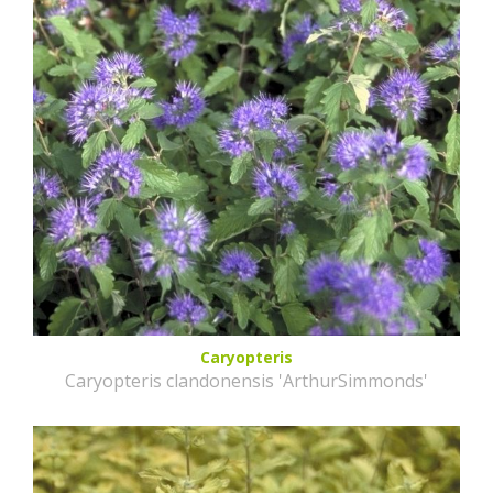
Caryopteris
Caryopteris clandonensis 'ArthurSimmonds'