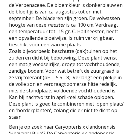
de Verbenaceae. De bloemkleur is donkerblauw en
de bloeitijd is van ca. augustus tot en met
september. De bladeren zijn groen. De volwassen
hoogte van deze
heester
is ca. 100 cm. Verdraagt
een temperatuur tot -15 gr. C. Halfheester, heeft
een opvallende bloeiwijze. Is ruim verkrijgbaar.
Geschikt voor een warme plaats.
Zoals bijvoorbeeld beschutte (dak)tuinen op het
zuiden en dicht bij bebouwing. Deze plant wenst
een matig voedselrijke, droge tot vochthoudende,
zandige bodem. Voor wat betreft de zuurgraad is
ze vrij tolerant (pH = 5.5 - 8). Verlangt een plekje in
de volle zon en verdraagt zomerse hitte redelijk,
mits de standplaats voldoende vochthoudend is.
Kan bij nachtvorst in april-mei schade oplopen.
Deze plant is goed te combineren met 'open plaats'
en 'borderplanten', zolang die er niet te dicht op
staan.
Ben je op zoek naar Caryopteris x clandonensis
'Heavenly Blue'? De Caryopteris x clandonensis