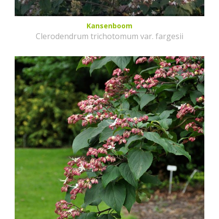
Kansenboom
Clerodendrum trichotomum var. fargesii