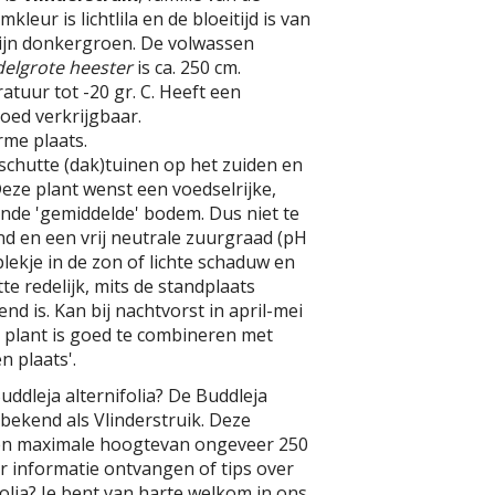
leur is lichtlila en de bloeitijd is van
 zijn donkergroen. De volwassen
elgrote heester
is ca. 250 cm.
tuur tot -20 gr. C. Heeft een
goed verkrijgbaar.
rme plaats.
schutte (dak)tuinen op het zuiden en
Deze plant wenst een voedselrijke,
nde 'gemiddelde' bodem. Dus niet te
ond en een vrij neutrale zuurgraad (pH
 plekje in de zon of lichte schaduw en
e redelijk, mits de standplaats
d is. Kan bij nachtvorst in april-mei
 plant is goed te combineren met
n plaats'.
uddleja alternifolia? De Buddleja
l bekend als Vlinderstruik. Deze
een maximale hoogtevan ongeveer 250
er informatie ontvangen of tips over
folia? Je bent van harte welkom in ons