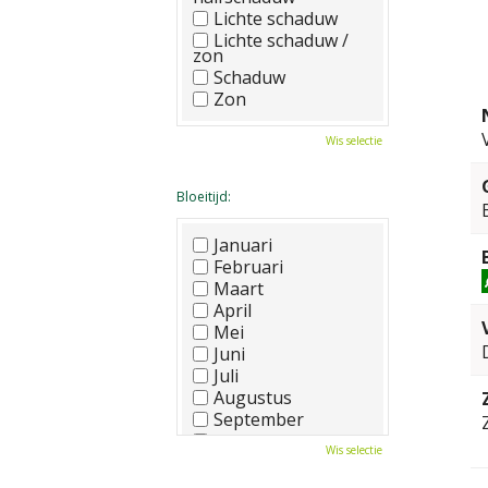
Lichte schaduw
Lichte schaduw /
zon
Schaduw
Zon
Wis selectie
Bloeitijd:
Januari
Februari
Maart
April
Mei
Juni
Juli
Augustus
September
Oktober
Wis selectie
November
December