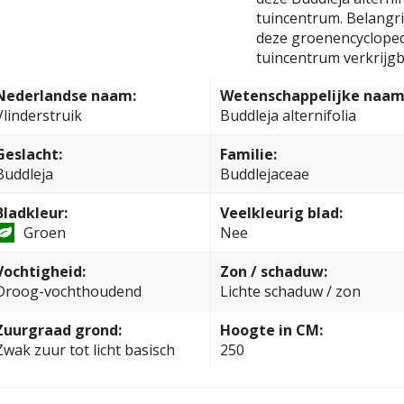
tuincentrum. Belangrij
deze groenencyclopedi
tuincentrum verkrijgb
Nederlandse naam:
Wetenschappelijke naam
Vlinderstruik
Buddleja alternifolia
Geslacht:
Familie:
Buddleja
Buddlejaceae
Bladkleur:
Veelkleurig blad:
Groen
Nee
Vochtigheid:
Zon / schaduw:
Droog-vochthoudend
Lichte schaduw / zon
Zuurgraad grond:
Hoogte in CM:
Zwak zuur tot licht basisch
250