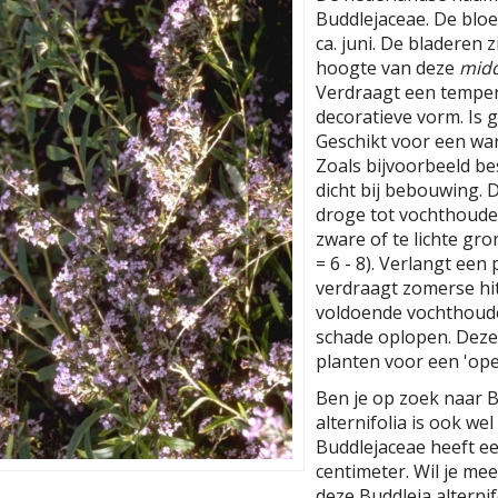
Buddlejaceae. De bloemk
ca. juni. De bladeren
hoogte van deze
midd
Verdraagt een tempera
decoratieve vorm. Is 
Geschikt voor een wa
Zoals bijvoorbeeld be
dicht bij bebouwing. 
droge tot vochthoude
zware of te lichte gr
= 6 - 8). Verlangt een
verdraagt zomerse hitt
voldoende vochthouden
schade oplopen. Deze
planten voor een 'ope
Ben je op zoek naar B
alternifolia is ook we
Buddlejaceae heeft 
centimeter. Wil je me
deze Buddleja alterni