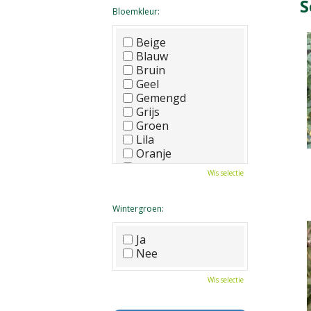
S
Bloemkleur:
Beige
Blauw
Bruin
Geel
Gemengd
Grijs
Groen
Lila
Oranje
Paars
Wis selectie
Rood
Roze
Wit
Wintergroen:
Zwart
Ja
Nee
Wis selectie