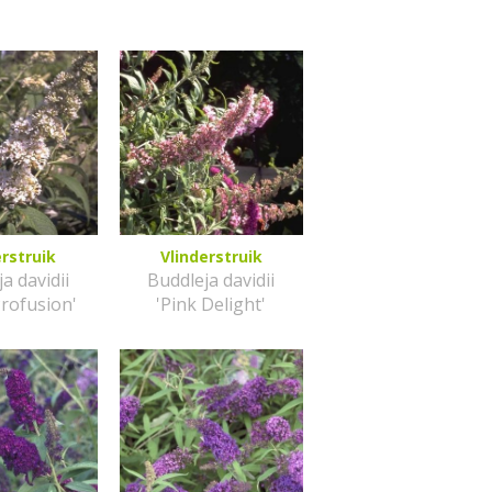
erstruik
Vlinderstruik
a davidii
Buddleja davidii
Profusion'
'Pink Delight'