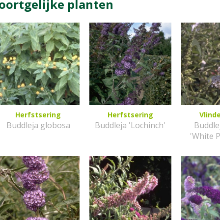
oortgelijke planten
Herfstsering
Herfstsering
Vlind
Buddleja globosa
Buddleja 'Lochinch'
Buddlej
'White 