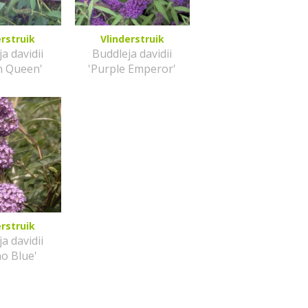
erstruik
Vlinderstruik
a davidii
Buddleja davidii
an Queen'
'Purple Emperor'
erstruik
a davidii
o Blue'