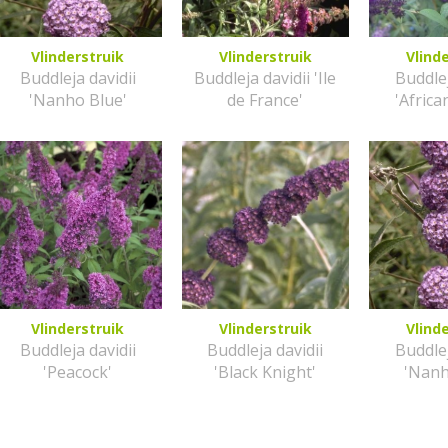
Vlinderstruik
Vlinderstruik
Vlind
Buddleja davidii
Buddleja davidii 'Ile
Buddlej
'Nanho Blue'
de France'
'Afric
Vlinderstruik
Vlinderstruik
Vlind
Buddleja davidii
Buddleja davidii
Buddlej
'Peacock'
'Black Knight'
'Nanh