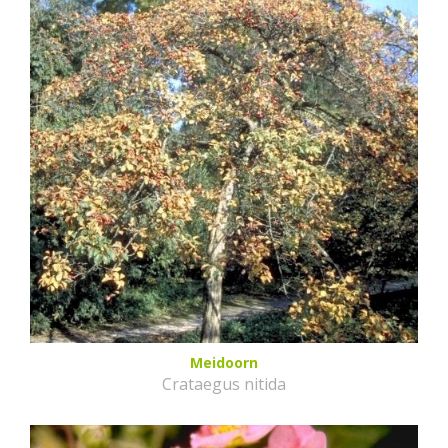
Meidoorn
Crataegus nitida