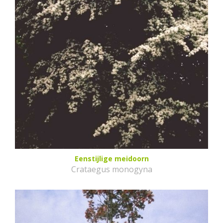
Eenstijlige meidoorn
Crataegus monogyna