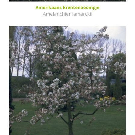
Amerikaans krentenboompje
Amelanchier lamarckii