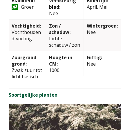
Bladkleur:
Veelkleurig
Bloeitijd:
Groen
blad:
April, Mei
Nee
Vochtigheid:
Zon /
Wintergroen:
Vochthouden
schaduw:
Nee
d-vochtig
Lichte
schaduw / zon
Zuurgraad
Hoogte in
Giftig:
grond:
CM:
Nee
Zwak zuur tot
1000
licht basisch
Soortgelijke planten