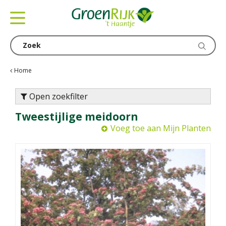
G
a
n
a
a
r
c
Home
o
n
Open zoekfilter
t
Tweestijlige meidoorn
e
n
Voeg toe aan Mijn Planten
t