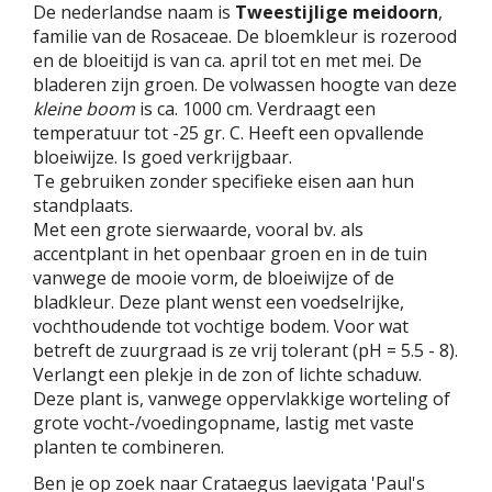
De nederlandse naam is
Tweestijlige meidoorn
,
familie van de Rosaceae. De bloemkleur is rozerood
en de bloeitijd is van ca. april tot en met mei. De
bladeren zijn groen. De volwassen hoogte van deze
kleine boom
is ca. 1000 cm. Verdraagt een
temperatuur tot -25 gr. C. Heeft een opvallende
bloeiwijze. Is goed verkrijgbaar.
Te gebruiken zonder specifieke eisen aan hun
standplaats.
Met een grote sierwaarde, vooral bv. als
accentplant in het openbaar groen en in de tuin
vanwege de mooie vorm, de bloeiwijze of de
bladkleur. Deze plant wenst een voedselrijke,
vochthoudende tot vochtige bodem. Voor wat
betreft de zuurgraad is ze vrij tolerant (pH = 5.5 - 8).
Verlangt een plekje in de zon of lichte schaduw.
Deze plant is, vanwege oppervlakkige worteling of
grote vocht-/voedingopname, lastig met vaste
planten te combineren.
Ben je op zoek naar Crataegus laevigata 'Paul's