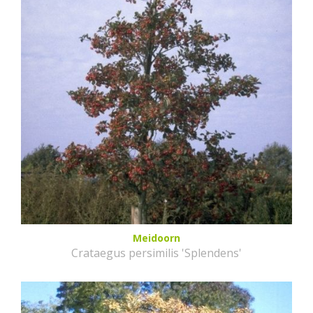
Meidoorn
Crataegus persimilis 'Splendens'